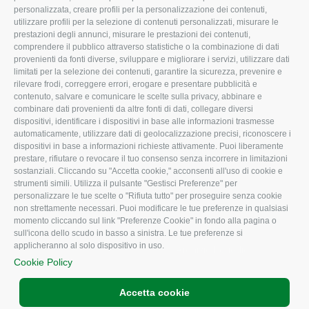
Organigramma aziendale
Lavoro
personalizzata, creare profili per la personalizzazione dei contenuti,
utilizzare profili per la selezione di contenuti personalizzati, misurare le
I Nostri Servizi
Ambiente
prestazioni degli annunci, misurare le prestazioni dei contenuti,
comprendere il pubblico attraverso statistiche o la combinazione di dati
Uffici della Sede
Associazione
provenienti da fonti diverse, sviluppare e migliorare i servizi, utilizzare dati
provinciale
limitati per la selezione dei contenuti, garantire la sicurezza, prevenire e
Le Sedi di Zona
rilevare frodi, correggere errori, erogare e presentare pubblicità e
CONFAGRICOLTURA
contenuto, salvare e comunicare le scelte sulla privacy, abbinare e
Agricoltori S.r.l.
ATTIVA
combinare dati provenienti da altre fonti di dati, collegare diversi
dispositivi, identificare i dispositivi in base alle informazioni trasmesse
Whistleblowing
Notizie in evidenza
automaticamente, utilizzare dati di geolocalizzazione precisi, riconoscere i
Confagricoltura Rovigo e
dispositivi in base a informazioni richieste attivamente. Puoi liberamente
Eventi
Agricoltori srl
prestare, rifiutare o revocare il tuo consenso senza incorrere in limitazioni
Comunicati Stampa
sostanziali. Cliccando su "Accetta cookie," acconsenti all'uso di cookie e
strumenti simili. Utilizza il pulsante "Gestisci Preferenze" per
Video
personalizzare le tue scelte o "Rifiuta tutto" per proseguire senza cookie
non strettamente necessari. Puoi modificare le tue preferenze in qualsiasi
Iscrizione Newsletter
momento cliccando sul link "Preferenze Cookie" in fondo alla pagina o
Newsletter
sull'icona dello scudo in basso a sinistra. Le tue preferenze si
applicheranno al solo dispositivo in uso.
Archivio Periodici
Cookie Policy
Accetta cookie