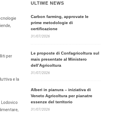
ULTIME NEWS
Carbon farming, approvate le
ecnologie
prime metodologie di
ziende,
certificazione
31/07/2026
Le proposte di Confagricoltura sul
liti per
mais presentate al Ministero
dell’Agricoltura
31/07/2026
uttiva e la
Alberi in pianura – iniziativa di
Veneto Agricoltura per pianatre
essenze del territorio
o Lodovico
31/07/2026
alimentare,