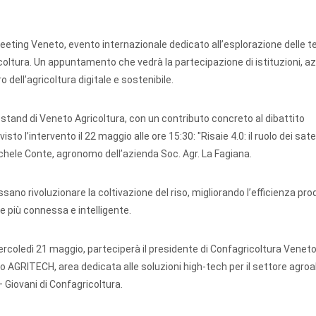
eeting Veneto, evento internazionale dedicato all’esplorazione delle t
agricoltura. Un appuntamento che vedrà la partecipazione di istituzioni, a
o dell’agricoltura digitale e sostenibile.
 stand di Veneto Agricoltura, con un contributo concreto al dibattito
sto l’intervento il 22 maggio alle ore 15:30: "Risaie 4.0: il ruolo dei satel
Michele Conte, agronomo dell’azienda Soc. Agr. La Fagiana.
ssano rivoluzionare la coltivazione del riso, migliorando l’efficienza prod
e più connessa e intelligente.
ercoledì 21 maggio, parteciperà il presidente di Confagricoltura Venet
zio AGRITECH, area dedicata alle soluzioni high-tech per il settore agro
 Giovani di Confagricoltura.