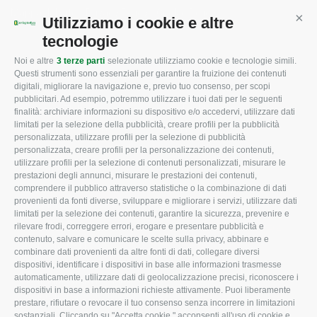
Mappa del sito
/
Privacy Policy
/
Cookie Policy
Utilizziamo i cookie e altre
Cont
tecnologie
Noi e altre
3 terze parti
selezionate utilizziamo cookie e tecnologie simili.
CONFAGRICOLTURA
CONFAGRICOLTURA
Questi strumenti sono essenziali per garantire la fruizione dei contenuti
ROVIGO
INFORMA
digitali, migliorare la navigazione e, previo tuo consenso, per scopi
pubblicitari. Ad esempio, potremmo utilizzare i tuoi dati per le seguenti
L'Associazione
Tecnico
finalità: archiviare informazioni su dispositivo e/o accedervi, utilizzare dati
limitati per la selezione della pubblicità, creare profili per la pubblicità
Missione e Progetto
Fiscale
personalizzata, utilizzare profili per la selezione di pubblicità
Organigramma aziendale
Lavoro
personalizzata, creare profili per la personalizzazione dei contenuti,
utilizzare profili per la selezione di contenuti personalizzati, misurare le
I Nostri Servizi
Ambiente
prestazioni degli annunci, misurare le prestazioni dei contenuti,
comprendere il pubblico attraverso statistiche o la combinazione di dati
Uffici della Sede
Associazione
provenienti da fonti diverse, sviluppare e migliorare i servizi, utilizzare dati
provinciale
limitati per la selezione dei contenuti, garantire la sicurezza, prevenire e
Le Sedi di Zona
rilevare frodi, correggere errori, erogare e presentare pubblicità e
CONFAGRICOLTURA
contenuto, salvare e comunicare le scelte sulla privacy, abbinare e
Agricoltori S.r.l.
ATTIVA
combinare dati provenienti da altre fonti di dati, collegare diversi
dispositivi, identificare i dispositivi in base alle informazioni trasmesse
Whistleblowing
Notizie in evidenza
automaticamente, utilizzare dati di geolocalizzazione precisi, riconoscere i
Confagricoltura Rovigo e
dispositivi in base a informazioni richieste attivamente. Puoi liberamente
Eventi
Agricoltori srl
prestare, rifiutare o revocare il tuo consenso senza incorrere in limitazioni
Comunicati Stampa
sostanziali. Cliccando su "Accetta cookie," acconsenti all'uso di cookie e