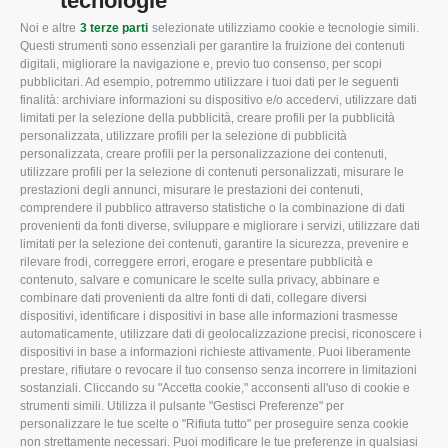
tecnologie
Noi e altre
3 terze parti
selezionate utilizziamo cookie e tecnologie simili.
CONFAGRICOLTURA
CONFAGRICOLTURA
Questi strumenti sono essenziali per garantire la fruizione dei contenuti
ROVIGO
INFORMA
digitali, migliorare la navigazione e, previo tuo consenso, per scopi
pubblicitari. Ad esempio, potremmo utilizzare i tuoi dati per le seguenti
L'Associazione
Tecnico
finalità: archiviare informazioni su dispositivo e/o accedervi, utilizzare dati
limitati per la selezione della pubblicità, creare profili per la pubblicità
Missione e Progetto
Fiscale
personalizzata, utilizzare profili per la selezione di pubblicità
Organigramma aziendale
Lavoro
personalizzata, creare profili per la personalizzazione dei contenuti,
utilizzare profili per la selezione di contenuti personalizzati, misurare le
I Nostri Servizi
Ambiente
prestazioni degli annunci, misurare le prestazioni dei contenuti,
comprendere il pubblico attraverso statistiche o la combinazione di dati
Uffici della Sede
Associazione
provenienti da fonti diverse, sviluppare e migliorare i servizi, utilizzare dati
provinciale
limitati per la selezione dei contenuti, garantire la sicurezza, prevenire e
Le Sedi di Zona
rilevare frodi, correggere errori, erogare e presentare pubblicità e
CONFAGRICOLTURA
contenuto, salvare e comunicare le scelte sulla privacy, abbinare e
Agricoltori S.r.l.
ATTIVA
combinare dati provenienti da altre fonti di dati, collegare diversi
dispositivi, identificare i dispositivi in base alle informazioni trasmesse
Whistleblowing
Notizie in evidenza
automaticamente, utilizzare dati di geolocalizzazione precisi, riconoscere i
Confagricoltura Rovigo e
dispositivi in base a informazioni richieste attivamente. Puoi liberamente
Eventi
Agricoltori srl
prestare, rifiutare o revocare il tuo consenso senza incorrere in limitazioni
Comunicati Stampa
sostanziali. Cliccando su "Accetta cookie," acconsenti all'uso di cookie e
strumenti simili. Utilizza il pulsante "Gestisci Preferenze" per
Video
personalizzare le tue scelte o "Rifiuta tutto" per proseguire senza cookie
non strettamente necessari. Puoi modificare le tue preferenze in qualsiasi
Iscrizione Newsletter