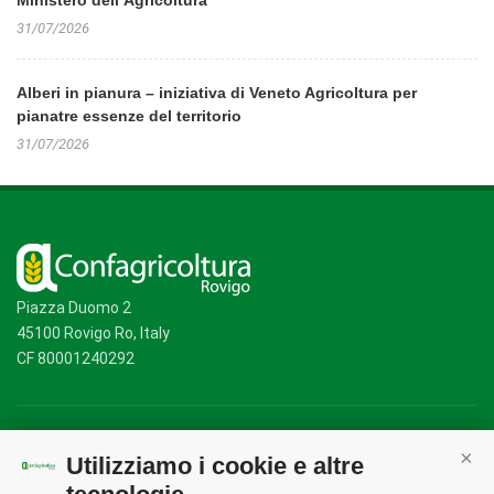
Ministero dell’Agricoltura
31/07/2026
Alberi in pianura – iniziativa di Veneto Agricoltura per
pianatre essenze del territorio
31/07/2026
Piazza Duomo 2
45100 Rovigo Ro, Italy
CF 80001240292
Mappa del sito
/
Privacy Policy
/
Cookie Policy
Utilizziamo i cookie e altre
Cont