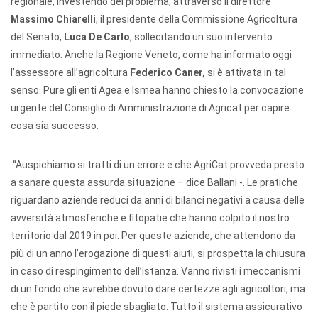
regionale, investendo del problema, attraverso il direttore
Massimo Chiarelli
, il presidente della Commissione Agricoltura
del Senato,
Luca De Carlo
, sollecitando un suo intervento
immediato. Anche la Regione Veneto, come ha informato oggi
l’assessore all’agricoltura
Federico Caner,
si è attivata in tal
senso. Pure gli enti Agea e Ismea hanno chiesto la convocazione
urgente del Consiglio di Amministrazione di Agricat per capire
cosa sia successo.
“Auspichiamo si tratti di un errore e che AgriCat provveda presto
a sanare questa assurda situazione – dice Ballani -. Le pratiche
riguardano aziende reduci da anni di bilanci negativi a causa delle
avversità atmosferiche e fitopatie che hanno colpito il nostro
territorio dal 2019 in poi. Per queste aziende, che attendono da
più di un anno l’erogazione di questi aiuti, si prospetta la chiusura
in caso di respingimento dell’istanza. Vanno rivisti i meccanismi
di un fondo che avrebbe dovuto dare certezze agli agricoltori, ma
che è partito con il piede sbagliato. Tutto il sistema assicurativo