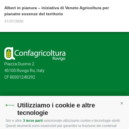
Alberi in pianura – iniziativa di Veneto Agricoltura per
pianatre essenze del territorio
31/07/2026
Piazza Duomo 2
45100 Rovigo Ro, Italy
CF 80001240292
Mappa del sito
/
Privacy Policy
/
Cookie Policy
Utilizziamo i cookie e altre
Cont
tecnologie
Noi e altre
3 terze parti
selezionate utilizziamo cookie e tecnologie simili.
CONFAGRICOLTURA
CONFAGRICOLTURA
Questi strumenti sono essenziali per garantire la fruizione dei contenuti
ROVIGO
INFORMA