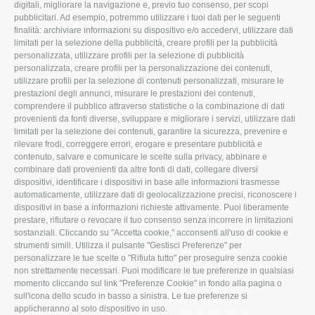
digitali, migliorare la navigazione e, previo tuo consenso, per scopi
pubblicitari. Ad esempio, potremmo utilizzare i tuoi dati per le seguenti
L'Associazione
Tecnico
finalità: archiviare informazioni su dispositivo e/o accedervi, utilizzare dati
limitati per la selezione della pubblicità, creare profili per la pubblicità
Missione e Progetto
Fiscale
personalizzata, utilizzare profili per la selezione di pubblicità
Organigramma aziendale
Lavoro
personalizzata, creare profili per la personalizzazione dei contenuti,
utilizzare profili per la selezione di contenuti personalizzati, misurare le
I Nostri Servizi
Ambiente
prestazioni degli annunci, misurare le prestazioni dei contenuti,
comprendere il pubblico attraverso statistiche o la combinazione di dati
Uffici della Sede
Associazione
provenienti da fonti diverse, sviluppare e migliorare i servizi, utilizzare dati
provinciale
limitati per la selezione dei contenuti, garantire la sicurezza, prevenire e
Le Sedi di Zona
rilevare frodi, correggere errori, erogare e presentare pubblicità e
CONFAGRICOLTURA
contenuto, salvare e comunicare le scelte sulla privacy, abbinare e
Agricoltori S.r.l.
ATTIVA
combinare dati provenienti da altre fonti di dati, collegare diversi
dispositivi, identificare i dispositivi in base alle informazioni trasmesse
Whistleblowing
Notizie in evidenza
automaticamente, utilizzare dati di geolocalizzazione precisi, riconoscere i
Confagricoltura Rovigo e
dispositivi in base a informazioni richieste attivamente. Puoi liberamente
Eventi
Agricoltori srl
prestare, rifiutare o revocare il tuo consenso senza incorrere in limitazioni
Comunicati Stampa
sostanziali. Cliccando su "Accetta cookie," acconsenti all'uso di cookie e
strumenti simili. Utilizza il pulsante "Gestisci Preferenze" per
Video
personalizzare le tue scelte o "Rifiuta tutto" per proseguire senza cookie
non strettamente necessari. Puoi modificare le tue preferenze in qualsiasi
Iscrizione Newsletter
momento cliccando sul link "Preferenze Cookie" in fondo alla pagina o
Newsletter
sull'icona dello scudo in basso a sinistra. Le tue preferenze si
applicheranno al solo dispositivo in uso.
Archivio Periodici