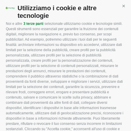
Mappa del sito
/
Privacy Policy
/
Cookie Policy
Utilizziamo i cookie e altre
Cont
tecnologie
Noi e altre
3 terze parti
selezionate utilizziamo cookie e tecnologie simili.
CONFAGRICOLTURA
CONFAGRICOLTURA
Questi strumenti sono essenziali per garantire la fruizione dei contenuti
ROVIGO
INFORMA
digitali, migliorare la navigazione e, previo tuo consenso, per scopi
pubblicitari. Ad esempio, potremmo utilizzare i tuoi dati per le seguenti
L'Associazione
Tecnico
finalità: archiviare informazioni su dispositivo e/o accedervi, utilizzare dati
limitati per la selezione della pubblicità, creare profili per la pubblicità
Missione e Progetto
Fiscale
personalizzata, utilizzare profili per la selezione di pubblicità
Organigramma aziendale
Lavoro
personalizzata, creare profili per la personalizzazione dei contenuti,
utilizzare profili per la selezione di contenuti personalizzati, misurare le
I Nostri Servizi
Ambiente
prestazioni degli annunci, misurare le prestazioni dei contenuti,
comprendere il pubblico attraverso statistiche o la combinazione di dati
Uffici della Sede
Associazione
provenienti da fonti diverse, sviluppare e migliorare i servizi, utilizzare dati
provinciale
limitati per la selezione dei contenuti, garantire la sicurezza, prevenire e
Le Sedi di Zona
rilevare frodi, correggere errori, erogare e presentare pubblicità e
CONFAGRICOLTURA
contenuto, salvare e comunicare le scelte sulla privacy, abbinare e
Agricoltori S.r.l.
ATTIVA
combinare dati provenienti da altre fonti di dati, collegare diversi
dispositivi, identificare i dispositivi in base alle informazioni trasmesse
Whistleblowing
Notizie in evidenza
automaticamente, utilizzare dati di geolocalizzazione precisi, riconoscere i
Confagricoltura Rovigo e
dispositivi in base a informazioni richieste attivamente. Puoi liberamente
Eventi
Agricoltori srl
prestare, rifiutare o revocare il tuo consenso senza incorrere in limitazioni
Comunicati Stampa
sostanziali. Cliccando su "Accetta cookie," acconsenti all'uso di cookie e