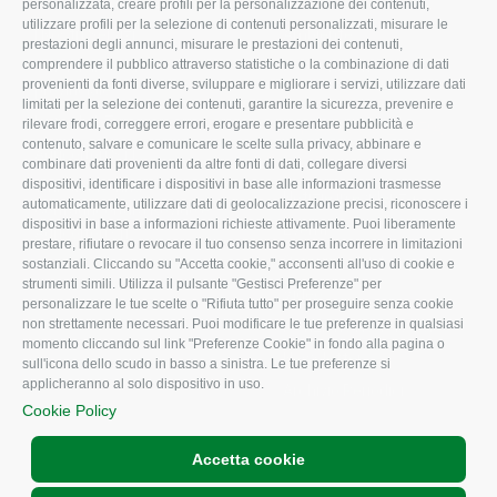
Organigramma aziendale
Lavoro
personalizzata, creare profili per la personalizzazione dei contenuti,
utilizzare profili per la selezione di contenuti personalizzati, misurare le
I Nostri Servizi
Ambiente
prestazioni degli annunci, misurare le prestazioni dei contenuti,
comprendere il pubblico attraverso statistiche o la combinazione di dati
Uffici della Sede
Associazione
provenienti da fonti diverse, sviluppare e migliorare i servizi, utilizzare dati
provinciale
limitati per la selezione dei contenuti, garantire la sicurezza, prevenire e
Le Sedi di Zona
rilevare frodi, correggere errori, erogare e presentare pubblicità e
CONFAGRICOLTURA
contenuto, salvare e comunicare le scelte sulla privacy, abbinare e
Agricoltori S.r.l.
ATTIVA
combinare dati provenienti da altre fonti di dati, collegare diversi
dispositivi, identificare i dispositivi in base alle informazioni trasmesse
Whistleblowing
Notizie in evidenza
automaticamente, utilizzare dati di geolocalizzazione precisi, riconoscere i
Confagricoltura Rovigo e
dispositivi in base a informazioni richieste attivamente. Puoi liberamente
Eventi
Agricoltori srl
prestare, rifiutare o revocare il tuo consenso senza incorrere in limitazioni
Comunicati Stampa
sostanziali. Cliccando su "Accetta cookie," acconsenti all'uso di cookie e
strumenti simili. Utilizza il pulsante "Gestisci Preferenze" per
Video
personalizzare le tue scelte o "Rifiuta tutto" per proseguire senza cookie
non strettamente necessari. Puoi modificare le tue preferenze in qualsiasi
Iscrizione Newsletter
momento cliccando sul link "Preferenze Cookie" in fondo alla pagina o
Newsletter
sull'icona dello scudo in basso a sinistra. Le tue preferenze si
applicheranno al solo dispositivo in uso.
Archivio Periodici
Cookie Policy
Accetta cookie