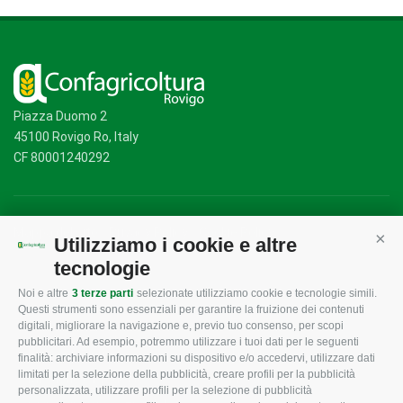
Piazza Duomo 2
45100 Rovigo Ro, Italy
CF 80001240292
Mappa del sito
/
Privacy Policy
/
Cookie Policy
Utilizziamo i cookie e altre
Cont
tecnologie
Noi e altre
3 terze parti
selezionate utilizziamo cookie e tecnologie simili.
CONFAGRICOLTURA
CONFAGRICOLTURA
Questi strumenti sono essenziali per garantire la fruizione dei contenuti
ROVIGO
INFORMA
digitali, migliorare la navigazione e, previo tuo consenso, per scopi
pubblicitari. Ad esempio, potremmo utilizzare i tuoi dati per le seguenti
L'Associazione
Tecnico
finalità: archiviare informazioni su dispositivo e/o accedervi, utilizzare dati
limitati per la selezione della pubblicità, creare profili per la pubblicità
Missione e Progetto
Fiscale
personalizzata, utilizzare profili per la selezione di pubblicità