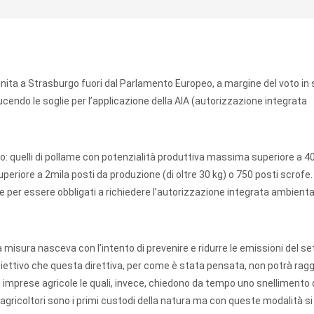
unita a Strasburgo fuori dal Parlamento Europeo, a margine del voto in
ucendo le soglie per l’applicazione della AIA (autorizzazione integrata
nto: quelli di pollame con potenzialità produttiva massima superiore a 4
uperiore a 2mila posti da produzione (di oltre 30 kg) o 750 posti scrof
ie per essere obbligati a richiedere l’autorizzazione integrata ambienta
 misura nasceva con l’intento di prevenire e ridurre le emissioni del se
Obiettivo che questa direttiva, per come è stata pensata, non potrà raggi
re imprese agricole le quali, invece, chiedono da tempo uno snellimento 
 agricoltori sono i primi custodi della natura ma con queste modalità s