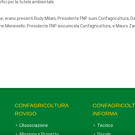
fici per la tutela ambientale.
, erano presenti Rudy Milani, Presidente FNP suini Confagricoltura, D
ne Menesello, Presidente FNP avicunicola Confagricoltura, e Mauro Zan
CONFAGRICOLTURA
CONFAGRICOL
ROVIGO
INFORMA
L'Associazione
Tecnico
Missione e Progetto
Fiscale