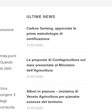
ULTIME NEWS
Carbon farming, approvate le
 sessione
prime metodologie di
certificazione
31/07/2026
0mila posti
Le proposte di Confagricoltura sul
e. Quando
mais presentate al Ministero
le (AIA)
dell’Agricoltura
31/07/2026
ttore
Alberi in pianura – iniziativa di
ungere. Il
Veneto Agricoltura per pianatre
degli
essenze del territorio
i ostacola
31/07/2026