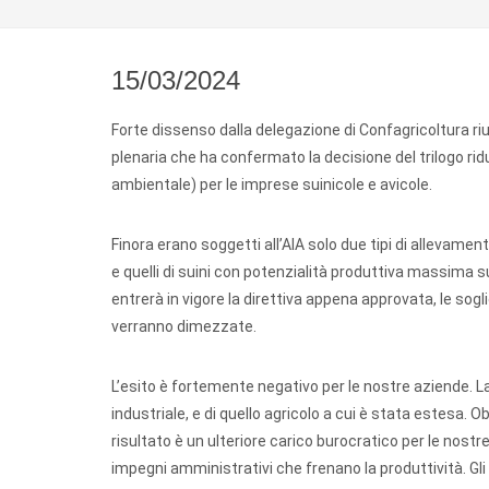
15/03/2024
Forte dissenso dalla delegazione di Confagricoltura ri
plenaria che ha confermato la decisione del trilogo rid
ambientale) per le imprese suinicole e avicole.
Finora erano soggetti all’AIA solo due tipi di allevame
e quelli di suini con potenzialità produttiva massima s
entrerà in vigore la direttiva appena approvata, le sogl
verranno dimezzate.
L’esito è fortemente negativo per le nostre aziende. La
industriale, e di quello agricolo a cui è stata estesa. 
risultato è un ulteriore carico burocratico per le nost
impegni amministrativi che frenano la produttività. Gli