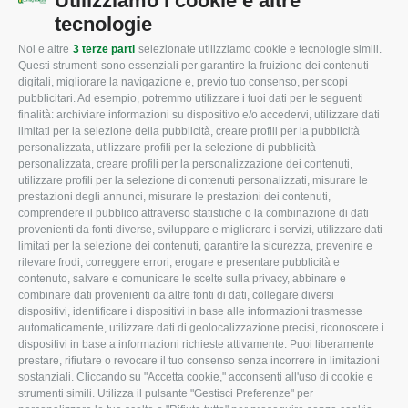
Utilizziamo i cookie e altre
tecnologie
Noi e altre
3 terze parti
selezionate utilizziamo cookie e tecnologie simili.
CONFAGRICOLTURA
CONFAGRICOLTURA
Questi strumenti sono essenziali per garantire la fruizione dei contenuti
ROVIGO
INFORMA
digitali, migliorare la navigazione e, previo tuo consenso, per scopi
pubblicitari. Ad esempio, potremmo utilizzare i tuoi dati per le seguenti
L'Associazione
Tecnico
finalità: archiviare informazioni su dispositivo e/o accedervi, utilizzare dati
limitati per la selezione della pubblicità, creare profili per la pubblicità
Missione e Progetto
Fiscale
personalizzata, utilizzare profili per la selezione di pubblicità
Organigramma aziendale
Lavoro
personalizzata, creare profili per la personalizzazione dei contenuti,
utilizzare profili per la selezione di contenuti personalizzati, misurare le
I Nostri Servizi
Ambiente
prestazioni degli annunci, misurare le prestazioni dei contenuti,
comprendere il pubblico attraverso statistiche o la combinazione di dati
Uffici della Sede
Associazione
provenienti da fonti diverse, sviluppare e migliorare i servizi, utilizzare dati
provinciale
limitati per la selezione dei contenuti, garantire la sicurezza, prevenire e
Le Sedi di Zona
rilevare frodi, correggere errori, erogare e presentare pubblicità e
CONFAGRICOLTURA
contenuto, salvare e comunicare le scelte sulla privacy, abbinare e
Agricoltori S.r.l.
ATTIVA
combinare dati provenienti da altre fonti di dati, collegare diversi
dispositivi, identificare i dispositivi in base alle informazioni trasmesse
Whistleblowing
Notizie in evidenza
automaticamente, utilizzare dati di geolocalizzazione precisi, riconoscere i
Confagricoltura Rovigo e
dispositivi in base a informazioni richieste attivamente. Puoi liberamente
Eventi
Agricoltori srl
prestare, rifiutare o revocare il tuo consenso senza incorrere in limitazioni
Comunicati Stampa
sostanziali. Cliccando su "Accetta cookie," acconsenti all'uso di cookie e
strumenti simili. Utilizza il pulsante "Gestisci Preferenze" per
Video