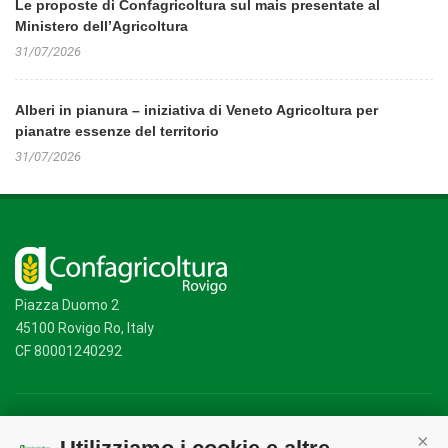
Le proposte di Confagricoltura sul mais presentate al
Ministero dell’Agricoltura
31/07/2026
Alberi in pianura – iniziativa di Veneto Agricoltura per
pianatre essenze del territorio
31/07/2026
Piazza Duomo 2
45100 Rovigo Ro, Italy
CF 80001240292
Mappa del sito
/
Privacy Policy
/
Cookie Policy
Cont