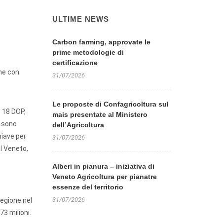
ULTIME NEWS
Carbon farming, approvate le
prime metodologie di
certificazione
one con
31/07/2026
Le proposte di Confagricoltura sul
e 18 DOP,
mais presentate al Ministero
: sono
dell’Agricoltura
hiave per
31/07/2026
l Veneto,
Alberi in pianura – iniziativa di
Veneto Agricoltura per pianatre
essenze del territorio
31/07/2026
regione nel
73 milioni.