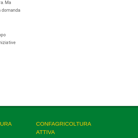
ra. Ma
 la domanda
uppo
niziative
TURA
CONFAGRICOLTURA
ATTIVA