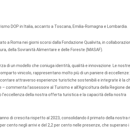
turismo DOP in Italia, accanto a Toscana, Emilia-Romagna e Lombardia.
to a Roma nei giorni scorsi dalla Fondazione Qualivita, in collaborazi
oltura, della Sovranità Alimentare e delle Foreste (MASAF).
za di un modello che coniuga identità, qualità e innovazione. Le nostr
 comparto vinicolo, rappresentano molto più di un paniere di eccellenze
accontare attraverso esperienze turistiche sostenibili e integrate è la c
 – commenta l’assessore al Turismo e all’Agricoltura della Regione de
o l’eccellenza della nostra offerta turistica e la capacità della nostra
ro anno di crescita rispetto al 2023, consolidando il primato della nostra 
r cento negli arrivi e del 2,2 per cento nelle presenze, che superano i 