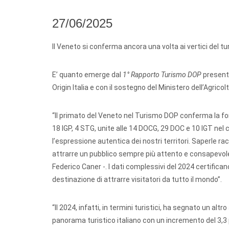
27/06/2025
Il Veneto si conferma ancora una volta ai vertici del 
E’ quanto emerge dal
1° Rapporto Turismo DOP
presenta
Origin Italia e con il sostegno del Ministero dell’Agric
“Il primato del Veneto nel Turismo DOP conferma la for
18 IGP, 4 STG, unite alle 14 DOCG, 29 DOC e 10 IGT nel
l’espressione autentica dei nostri territori. Saperle r
attrarre un pubblico sempre più attento e consapevole
Federico Caner -. I dati complessivi del 2024 certifican
destinazione di attrarre visitatori da tutto il mondo”.
“Il 2024, infatti, in termini turistici, ha segnato un alt
panorama turistico italiano con un incremento del 3,3 pe