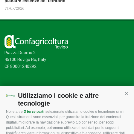
pianatre essenze del territorio
31/07/2026
Piazza Duomo 2
45100 Rovigo Ro, Italy
CF 80001240292
Mappa del sito
/
Privacy Policy
/
Cookie Policy
Utilizziamo i cookie e altre
Cont
tecnologie
Noi e altre
3 terze parti
selezionate utilizziamo cookie e tecnologie simili.
CONFAGRICOLTURA
CONFAGRICOLTURA
Questi strumenti sono essenziali per garantire la fruizione dei contenuti
ROVIGO
INFORMA
digitali, migliorare la navigazione e, previo tuo consenso, per scopi
pubblicitari. Ad esempio, potremmo utilizzare i tuoi dati per le seguenti
L'Associazione
Tecnico
finalità: archiviare informazioni su dispositivo e/o accedervi, utilizzare dati