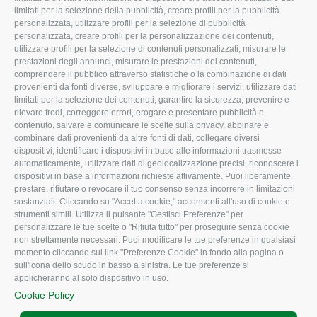
limitati per la selezione della pubblicità, creare profili per la pubblicità
Missione e Progetto
Fiscale
personalizzata, utilizzare profili per la selezione di pubblicità
Organigramma aziendale
Lavoro
personalizzata, creare profili per la personalizzazione dei contenuti,
utilizzare profili per la selezione di contenuti personalizzati, misurare le
I Nostri Servizi
Ambiente
prestazioni degli annunci, misurare le prestazioni dei contenuti,
comprendere il pubblico attraverso statistiche o la combinazione di dati
Uffici della Sede
Associazione
provenienti da fonti diverse, sviluppare e migliorare i servizi, utilizzare dati
provinciale
limitati per la selezione dei contenuti, garantire la sicurezza, prevenire e
Le Sedi di Zona
rilevare frodi, correggere errori, erogare e presentare pubblicità e
CONFAGRICOLTURA
contenuto, salvare e comunicare le scelte sulla privacy, abbinare e
Agricoltori S.r.l.
ATTIVA
combinare dati provenienti da altre fonti di dati, collegare diversi
dispositivi, identificare i dispositivi in base alle informazioni trasmesse
Whistleblowing
Notizie in evidenza
automaticamente, utilizzare dati di geolocalizzazione precisi, riconoscere i
Confagricoltura Rovigo e
dispositivi in base a informazioni richieste attivamente. Puoi liberamente
Eventi
Agricoltori srl
prestare, rifiutare o revocare il tuo consenso senza incorrere in limitazioni
Comunicati Stampa
sostanziali. Cliccando su "Accetta cookie," acconsenti all'uso di cookie e
strumenti simili. Utilizza il pulsante "Gestisci Preferenze" per
Video
personalizzare le tue scelte o "Rifiuta tutto" per proseguire senza cookie
non strettamente necessari. Puoi modificare le tue preferenze in qualsiasi
Iscrizione Newsletter
momento cliccando sul link "Preferenze Cookie" in fondo alla pagina o
Newsletter
sull'icona dello scudo in basso a sinistra. Le tue preferenze si
applicheranno al solo dispositivo in uso.
Archivio Periodici
Cookie Policy