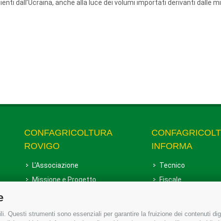
ienti dall’Ucraina, anche alla luce dei volumi importati derivanti dalle m
CONFAGRICOLTURA
CONFAGRICOL
ROVIGO
INFORMA
L'Associazione
Tecnico
Missione e Progetto
Fiscale
Organigramma aziendale
Lavoro
e
I Nostri Servizi
Ambiente
i. Questi strumenti sono essenziali per garantire la fruizione dei contenuti dig