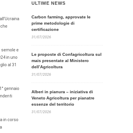
ULTIME NEWS
Carbon farming, approvate le
all’Ucraina
prime metodologie di
i
che
certificazione
31/07/2026
, semole e
Le proposte di Confagricoltura sul
024 in uno
mais presentate al Ministero
glio al 31
dell’Agricoltura
31/07/2026
 1° gennaio
Alberi in pianura – iniziativa di
ondenti
Veneto Agricoltura per pianatre
essenze del territorio
31/07/2026
a in corso
ta