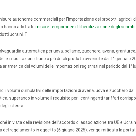
misure autonome commerciali per l’importazione dei prodotti agricoli d
lio hanno adottato
misure temporanee di liberalizzazione degli scamb
otti ucraini. T
salvaguardia automatica per uova, pollame, zucchero, avena, granturco
elle importazioni di uno o più di tali prodotti avvenute dal 1° gennaio 2
ritmetica dei volumi delle importazioni registrati nel periodo dal 1° lu
no, i volumi cumulativi delle importazioni di avena, uova e zucchero dal
a, superando in volume il requisito per i contingenti tariffari corrisp
degli stessi.
ché in vista della revisione dell’accordo di associazione tra UE e Ucrain
za del regolamento in oggetto (6 giugno 2025), venga mitigata la porta