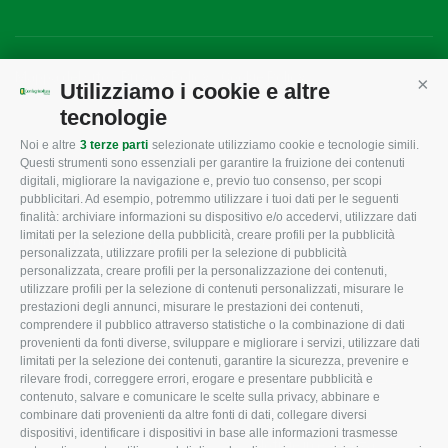
Mappa del sito
/
Privacy Policy
/
Cookie Policy
Utilizziamo i cookie e altre
Cont
tecnologie
Noi e altre
3 terze parti
selezionate utilizziamo cookie e tecnologie simili.
CONFAGRICOLTURA
CONFAGRICOLTURA
Questi strumenti sono essenziali per garantire la fruizione dei contenuti
ROVIGO
INFORMA
digitali, migliorare la navigazione e, previo tuo consenso, per scopi
pubblicitari. Ad esempio, potremmo utilizzare i tuoi dati per le seguenti
L'Associazione
Tecnico
finalità: archiviare informazioni su dispositivo e/o accedervi, utilizzare dati
limitati per la selezione della pubblicità, creare profili per la pubblicità
Missione e Progetto
Fiscale
personalizzata, utilizzare profili per la selezione di pubblicità
Organigramma aziendale
Lavoro
personalizzata, creare profili per la personalizzazione dei contenuti,
utilizzare profili per la selezione di contenuti personalizzati, misurare le
I Nostri Servizi
Ambiente
prestazioni degli annunci, misurare le prestazioni dei contenuti,
comprendere il pubblico attraverso statistiche o la combinazione di dati
Uffici della Sede
Associazione
provenienti da fonti diverse, sviluppare e migliorare i servizi, utilizzare dati
provinciale
limitati per la selezione dei contenuti, garantire la sicurezza, prevenire e
Le Sedi di Zona
rilevare frodi, correggere errori, erogare e presentare pubblicità e
CONFAGRICOLTURA
contenuto, salvare e comunicare le scelte sulla privacy, abbinare e
Agricoltori S.r.l.
ATTIVA
combinare dati provenienti da altre fonti di dati, collegare diversi
dispositivi, identificare i dispositivi in base alle informazioni trasmesse
Whistleblowing
Notizie in evidenza