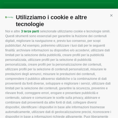
Mappa del sito
/
Privacy Policy
/
Cookie Policy
Utilizziamo i cookie e altre
Cont
tecnologie
Noi e altre
3 terze parti
selezionate utilizziamo cookie e tecnologie simili.
CONFAGRICOLTURA
CONFAGRICOLTURA
Questi strumenti sono essenziali per garantire la fruizione dei contenuti
ROVIGO
INFORMA
digitali, migliorare la navigazione e, previo tuo consenso, per scopi
pubblicitari. Ad esempio, potremmo utilizzare i tuoi dati per le seguenti
L'Associazione
Tecnico
finalità: archiviare informazioni su dispositivo e/o accedervi, utilizzare dati
limitati per la selezione della pubblicità, creare profili per la pubblicità
Missione e Progetto
Fiscale
personalizzata, utilizzare profili per la selezione di pubblicità
Organigramma aziendale
Lavoro
personalizzata, creare profili per la personalizzazione dei contenuti,
utilizzare profili per la selezione di contenuti personalizzati, misurare le
I Nostri Servizi
Ambiente
prestazioni degli annunci, misurare le prestazioni dei contenuti,
comprendere il pubblico attraverso statistiche o la combinazione di dati
Uffici della Sede
Associazione
provenienti da fonti diverse, sviluppare e migliorare i servizi, utilizzare dati
provinciale
limitati per la selezione dei contenuti, garantire la sicurezza, prevenire e
Le Sedi di Zona
rilevare frodi, correggere errori, erogare e presentare pubblicità e
CONFAGRICOLTURA
contenuto, salvare e comunicare le scelte sulla privacy, abbinare e
Agricoltori S.r.l.
ATTIVA
combinare dati provenienti da altre fonti di dati, collegare diversi
dispositivi, identificare i dispositivi in base alle informazioni trasmesse
Whistleblowing
Notizie in evidenza
automaticamente, utilizzare dati di geolocalizzazione precisi, riconoscere i
Confagricoltura Rovigo e
dispositivi in base a informazioni richieste attivamente. Puoi liberamente