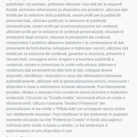
pubblicitari. Ad esempio, potremmo utilizzare i tuoi dati per le seguenti
L'Associazione
Tecnico
finalità: archiviare informazioni su dispositivo e/o accedervi, utilizzare dati
limitati per la selezione della pubblicità, creare profili per la pubblicità
Missione e Progetto
Fiscale
personalizzata, utilizzare profili per la selezione di pubblicità
Organigramma aziendale
Lavoro
personalizzata, creare profili per la personalizzazione dei contenuti,
utilizzare profili per la selezione di contenuti personalizzati, misurare le
I Nostri Servizi
Ambiente
prestazioni degli annunci, misurare le prestazioni dei contenuti,
comprendere il pubblico attraverso statistiche o la combinazione di dati
Uffici della Sede
Associazione
provenienti da fonti diverse, sviluppare e migliorare i servizi, utilizzare dati
provinciale
limitati per la selezione dei contenuti, garantire la sicurezza, prevenire e
Le Sedi di Zona
rilevare frodi, correggere errori, erogare e presentare pubblicità e
CONFAGRICOLTURA
contenuto, salvare e comunicare le scelte sulla privacy, abbinare e
Agricoltori S.r.l.
ATTIVA
combinare dati provenienti da altre fonti di dati, collegare diversi
dispositivi, identificare i dispositivi in base alle informazioni trasmesse
Whistleblowing
Notizie in evidenza
automaticamente, utilizzare dati di geolocalizzazione precisi, riconoscere i
Confagricoltura Rovigo e
dispositivi in base a informazioni richieste attivamente. Puoi liberamente
Eventi
Agricoltori srl
prestare, rifiutare o revocare il tuo consenso senza incorrere in limitazioni
Comunicati Stampa
sostanziali. Cliccando su "Accetta cookie," acconsenti all'uso di cookie e
strumenti simili. Utilizza il pulsante "Gestisci Preferenze" per
Video
personalizzare le tue scelte o "Rifiuta tutto" per proseguire senza cookie
non strettamente necessari. Puoi modificare le tue preferenze in qualsiasi
Iscrizione Newsletter
momento cliccando sul link "Preferenze Cookie" in fondo alla pagina o
Newsletter
sull'icona dello scudo in basso a sinistra. Le tue preferenze si
applicheranno al solo dispositivo in uso.
Archivio Periodici