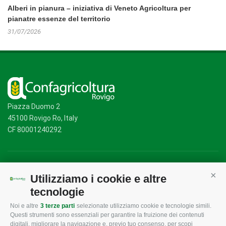
Alberi in pianura – iniziativa di Veneto Agricoltura per
pianatre essenze del territorio
31/07/2026
Piazza Duomo 2
45100 Rovigo Ro, Italy
CF 80001240292
Mappa del sito
/
Privacy Policy
/
Cookie Policy
Utilizziamo i cookie e altre
Cont
tecnologie
Noi e altre
3 terze parti
selezionate utilizziamo cookie e tecnologie simili.
CONFAGRICOLTURA
CONFAGRICOLTURA
Questi strumenti sono essenziali per garantire la fruizione dei contenuti
ROVIGO
INFORMA
digitali, migliorare la navigazione e, previo tuo consenso, per scopi