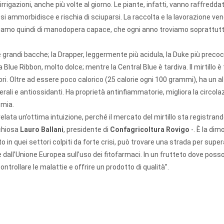
igazioni, anche più volte al giorno. Le piante, infatti, vanno raffredd
to si ammorbidisce e rischia di sciuparsi. La raccolta e la lavorazione v
gniamo quindi di manodopera capace, che ogni anno troviamo soprattutt
le grandi bacche; la Drapper, leggermente più acidula, la Duke più preco
lue Ribbon, molto dolce; mentre la Central Blue è tardiva. Il mirtillo è tr
. Oltre ad essere poco calorico (25 calorie ogni 100 grammi), ha un a
erali e antiossidanti. Ha proprietà antinfiammatorie, migliora la circola
emia.
elata un’ottima intuizione, perché il mercato del mirtillo sta registran
 chiosa
Lauro Ballani
, presidente di
Confagricoltura Rovigo
-. È la di
 in quei settori colpiti da forte crisi, può trovare una strada per supera
e dall’Unione Europea sull’uso dei fitofarmaci. In un frutteto dove poss
ontrollare le malattie e offrire un prodotto di qualità”.