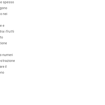
ate spesso
engono
o nei
ce e
a i frutti
lto
zione
do numeri
mostrazione
re il
ono