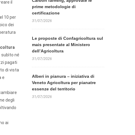
Carbon farming, approvate le
eare il
prime metodologie di
certificazione
el 10 per
31/07/2026
pico dei
mperatura
Le proposte di Confagricoltura sul
mais presentate al Ministero
coltura
dell’Agricoltura
o subìto né
31/07/2026
zi pagati
to di vista
Alberi in pianura – iniziativa di
a e
Veneto Agricoltura per pianatre
essenze del territorio
 cambiare
31/07/2026
ne degli
oltivando
mo ai