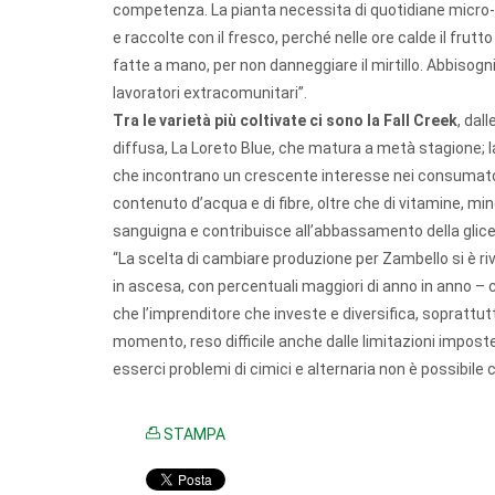
competenza. La pianta necessita di quotidiane micro-irr
e raccolte con il fresco, perché nelle ore calde il frut
fatte a mano, per non danneggiare il mirtillo. Abbiso
lavoratori extracomunitari”.
Tra le varietà più coltivate ci sono la Fall Creek
, dal
diffusa, La Loreto Blue, che matura a metà stagione; la B
che incontrano un crescente interesse nei consumatori
contenuto d’acqua e di fibre, oltre che di vitamine, min
sanguigna e contribuisce all’abbassamento della glic
“La scelta di cambiare produzione per Zambello si è riv
in ascesa, con percentuali maggiori di anno in anno –
che l’imprenditore che investe e diversifica, soprattutto
momento, reso difficile anche dalle limitazioni impost
esserci problemi di cimici e alternaria non è possibile c
STAMPA