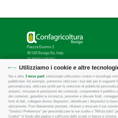
Piazza Duomo 2
45100 Rovigo Ro, Italy
CF 80001240292
Utilizziamo i cookie e altre tecnologi
Noi e altre
3 terze parti
selezionate utilizziamo cookie e tecnologie simil
Mappa del sito
/
Privacy Policy
/
Cookie Policy
pubblicitari. Ad esempio, potremmo utilizzare i tuoi dati per le seguenti fin
personalizzata, utilizzare profili per la selezione di pubblicità personaliz
annunci, misurare le prestazioni dei contenuti, comprendere il pubblico att
dei contenuti, garantire la sicurezza, prevenire e rilevare frodi, corregg
fonti di dati, collegare diversi dispositivi, identificare i dispositivi in 
attivamente. Puoi liberamente prestare, rifiutare o revocare il tuo consen
"Gestisci Preferenze" per personalizzare le tue scelte o "Rifiuta tutto"
Cookie" in fondo alla pagina o sull'icona dello scudo in basso a sinistra.