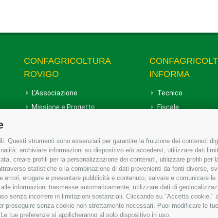
CONFAGRICOLTURA
CONFAGRICOL
ROVIGO
INFORMA
L'Associazione
Tecnico
Missione e Progetto
Fiscale
Organigramma aziendale
Lavoro
e
I Nostri Servizi
Ambiente
i. Questi strumenti sono essenziali per garantire la fruizione dei contenuti dig
Uffici della Sede provinciale
Associazione
alità: archiviare informazioni su dispositivo e/o accedervi, utilizzare dati limita
zata, creare profili per la personalizzazione dei contenuti, utilizzare profili per
Le Sedi di Zona
raverso statistiche o la combinazione di dati provenienti da fonti diverse, svilu
Agricoltori S.r.l.
ere errori, erogare e presentare pubblicità e contenuto, salvare e comunicare le
base alle informazioni trasmesse automaticamente, utilizzare dati di geolocalizzaz
Whistleblowing Confagricoltura
so senza incorrere in limitazioni sostanziali. Cliccando su "Accetta cookie," ac
Rovigo e Agricoltori srl
 per proseguire senza cookie non strettamente necessari. Puoi modificare le t
 Le tue preferenze si applicheranno al solo dispositivo in uso.