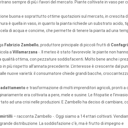
ntrano sempre di più i favori del mercato. Piante coltivate in vaso per cr
uzione buona e soprattutto ottime quotazioni sul mercato, in crescita d
nura è quella in vaso, in quanto la pianta richiede un substrato acido, ti
miscela di acqua e concime, che permette di tenere la pianta ad una te
ega
Fabrizio Zambello
, produttore principale di piccoli frutti di
Confagri
ricola a
Villamarzana
-. Il meteo è stato favorevole: le piante non hann
a qualità ottima, con pezzature soddisfacenti. Molto bene anche i prez
to in più rispetto all’annata precedente. L’interesse è crescente dal pun
alle nuove varietà: il consumatore chiede grandi bacche, croccantezz
di adattamento
e trasformazione di molti imprenditori agricoli, pronti a
ginariamente era coltivata a pere, mele e susine. Le fitopatie e l’invasio
ortato ad una crisi nelle produzioni. E Zambello ha deciso di cambiare, c
irtilli
– racconta Zambello -. Oggi siamo a 14 ettari coltivati. Vendia
grande distribuzione. La soddisfazione c’è, ma è frutto di impegno e