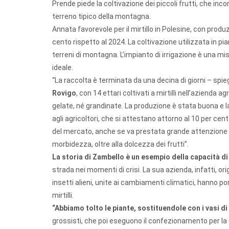
Prende piede la coltivazione dei piccoli frutti, che inco
terreno tipico della montagna.
Annata favorevole per il mirtillo in Polesine, con prod
cento rispetto al 2024. La coltivazione utilizzata in pia
terreni di montagna. L’impianto di irrigazione è una 
ideale.
“La raccolta è terminata da una decina di giorni – spi
Rovigo
, con 14 ettari coltivati a mirtilli nell’azienda ag
gelate, né grandinate. La produzione è stata buona e l
agli agricoltori, che si attestano attorno al 10 per cen
del mercato, anche se va prestata grande attenzione 
morbidezza, oltre alla dolcezza dei frutti”.
La storia di Zambello è un esempio della capacità 
strada nei momenti di crisi. La sua azienda, infatti, ori
insetti alieni, unite ai cambiamenti climatici, hanno p
mirtilli.
“Abbiamo tolto le piante, sostituendole con i vasi di m
grossisti, che poi eseguono il confezionamento per la 