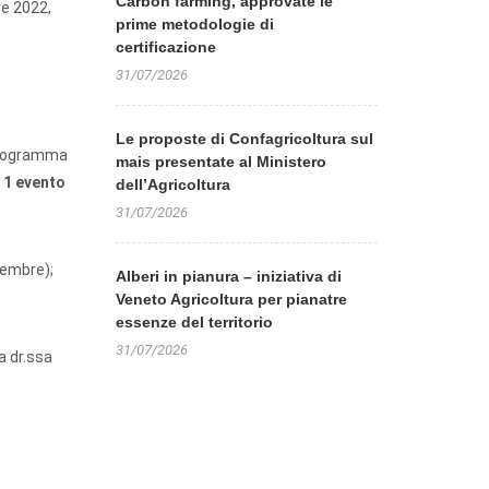
Carbon farming, approvate le
re 2022,
prime metodologie di
certificazione
31/07/2026
Le proposte di Confagricoltura sul
l programma
mais presentate al Ministero
a 1 evento
dell’Agricoltura
31/07/2026
ttembre);
Alberi in pianura – iniziativa di
Veneto Agricoltura per pianatre
essenze del territorio
31/07/2026
a dr.ssa