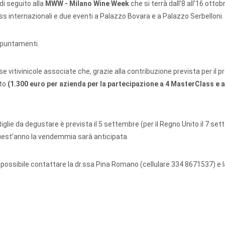
di seguito alla
MWW - Milano Wine Week
che si terrà dall’8 all’16 ottob
ss internazionali e due eventi a Palazzo Bovara e a Palazzo Serbelloni.
appuntamenti.
rese vitivinicole associate che, grazie alla contribuzione prevista per i
uto
(1.300 euro per azienda per la partecipazione a 4 MasterClass e 
tiglie da degustare è prevista il 5 settembre (per il Regno Unito il 7 se
quest’anno la vendemmia sarà anticipata.
 possibile contattare la dr.ssa Pina Romano (cellulare 334 8671537) e l