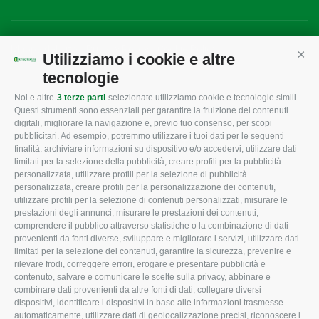
Mappa del sito
/
Privacy Policy
/
Cookie Policy
Utilizziamo i cookie e altre
Cont
tecnologie
Noi e altre
3 terze parti
selezionate utilizziamo cookie e tecnologie simili.
CONFAGRICOLTURA
CONFAGRICOLTURA
Questi strumenti sono essenziali per garantire la fruizione dei contenuti
ROVIGO
INFORMA
digitali, migliorare la navigazione e, previo tuo consenso, per scopi
pubblicitari. Ad esempio, potremmo utilizzare i tuoi dati per le seguenti
L'Associazione
Tecnico
finalità: archiviare informazioni su dispositivo e/o accedervi, utilizzare dati
limitati per la selezione della pubblicità, creare profili per la pubblicità
Missione e Progetto
Fiscale
personalizzata, utilizzare profili per la selezione di pubblicità
Organigramma aziendale
Lavoro
personalizzata, creare profili per la personalizzazione dei contenuti,
utilizzare profili per la selezione di contenuti personalizzati, misurare le
I Nostri Servizi
Ambiente
prestazioni degli annunci, misurare le prestazioni dei contenuti,
comprendere il pubblico attraverso statistiche o la combinazione di dati
Uffici della Sede
Associazione
provenienti da fonti diverse, sviluppare e migliorare i servizi, utilizzare dati
provinciale
limitati per la selezione dei contenuti, garantire la sicurezza, prevenire e
Le Sedi di Zona
rilevare frodi, correggere errori, erogare e presentare pubblicità e
CONFAGRICOLTURA
contenuto, salvare e comunicare le scelte sulla privacy, abbinare e
Agricoltori S.r.l.
ATTIVA
combinare dati provenienti da altre fonti di dati, collegare diversi
dispositivi, identificare i dispositivi in base alle informazioni trasmesse
Whistleblowing
Notizie in evidenza
automaticamente, utilizzare dati di geolocalizzazione precisi, riconoscere i