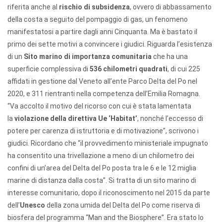
riferita anche al
rischio di subsidenza
, ovvero di abbassamento
della costa a seguito del pompaggio di gas, un fenomeno
manifestatosi a partire dagli anni Cinquanta. Ma è bastato il
primo dei sette motivi a convincere i giudici. Riguarda l’esistenza
di un
Sito marino di importanza comunitaria
che ha una
superficie complessiva di
536 chilometri quadrati
, di cui 225
affidati in gestione dal Veneto all’ente Parco Delta del Po nel
2020, e 311 rientranti nella competenza dell’Emilia Romagna.
“Va accolto il motivo del ricorso con cui è stata lamentata
la
violazione della direttiva Ue ‘Habitat’
, nonché l’eccesso di
potere per carenza di istruttoria e di motivazione”, scrivono i
giudici. Ricordano che “il provvedimento ministeriale impugnato
ha consentito una trivellazione a meno di un chilometro dei
confini di un’area del Delta del Po posta tra le 6 e le 12 miglia
marine di distanza dalla costa”. Si tratta di un sito marino di
interesse comunitario, dopo il riconoscimento nel 2015 da parte
dell’
Unesco
della zona umida del Delta del Po come riserva di
biosfera del programma “Man and the Biosphere”. Era stato lo