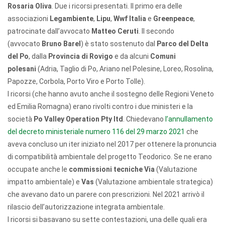
Rosaria Oliva
. Due i ricorsi presentati. Il primo era delle
associazioni
Legambiente
,
Lipu
,
Wwf
Italia
e
Greenpeace
,
patrocinate dall’avvocato
Matteo Ceruti
. Il secondo
(avvocato
Bruno Barel
) è stato sostenuto dal
Parco del Delta
del Po
, dalla
Provincia di Rovigo
e da alcuni
Comuni
polesani
(Adria, Taglio di Po, Ariano nel Polesine, Loreo, Rosolina,
Papozze, Corbola, Porto Viro e Porto Tolle).
I ricorsi (che hanno avuto anche il sostegno delle Regioni Veneto
ed Emilia Romagna) erano rivolti contro i due ministeri e la
società
Po Valley Operation Pty ltd
. Chiedevano
l’annullamento
del decreto ministeriale numero 116 del 29 marzo 2021
che
aveva concluso un iter iniziato nel 2017 per ottenere la pronuncia
di compatibilità ambientale del progetto Teodorico. Se ne erano
occupate anche le
commissioni tecniche Via
(Valutazione
impatto ambientale) e
Vas
(Valutazione ambientale strategica)
che avevano dato un parere con prescrizioni. Nel 2021 arrivò il
rilascio dell’autorizzazione integrata ambientale.
I ricorsi si basavano su sette contestazioni, una delle quali era