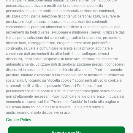
limitati per la selezione della pubblicità, creare profili per la pubblicità
Missione e Progetto
Fiscale
personalizzata, utilizzare profili per la selezione di pubblicità
Organigramma aziendale
Lavoro
personalizzata, creare profili per la personalizzazione dei contenuti,
utilizzare profili per la selezione di contenuti personalizzati, misurare le
I Nostri Servizi
Ambiente
prestazioni degli annunci, misurare le prestazioni dei contenuti,
comprendere il pubblico attraverso statistiche o la combinazione di dati
Uffici della Sede
Associazione
provenienti da fonti diverse, sviluppare e migliorare i servizi, utilizzare dati
provinciale
limitati per la selezione dei contenuti, garantire la sicurezza, prevenire e
Le Sedi di Zona
rilevare frodi, correggere errori, erogare e presentare pubblicità e
CONFAGRICOLTURA
contenuto, salvare e comunicare le scelte sulla privacy, abbinare e
Agricoltori S.r.l.
ATTIVA
combinare dati provenienti da altre fonti di dati, collegare diversi
dispositivi, identificare i dispositivi in base alle informazioni trasmesse
Whistleblowing
Notizie in evidenza
automaticamente, utilizzare dati di geolocalizzazione precisi, riconoscere i
Confagricoltura Rovigo e
dispositivi in base a informazioni richieste attivamente. Puoi liberamente
Eventi
Agricoltori srl
prestare, rifiutare o revocare il tuo consenso senza incorrere in limitazioni
Comunicati Stampa
sostanziali. Cliccando su "Accetta cookie," acconsenti all'uso di cookie e
strumenti simili. Utilizza il pulsante "Gestisci Preferenze" per
Video
personalizzare le tue scelte o "Rifiuta tutto" per proseguire senza cookie
non strettamente necessari. Puoi modificare le tue preferenze in qualsiasi
Iscrizione Newsletter
momento cliccando sul link "Preferenze Cookie" in fondo alla pagina o
Newsletter
sull'icona dello scudo in basso a sinistra. Le tue preferenze si
applicheranno al solo dispositivo in uso.
Archivio Periodici
Cookie Policy
Accetta cookie