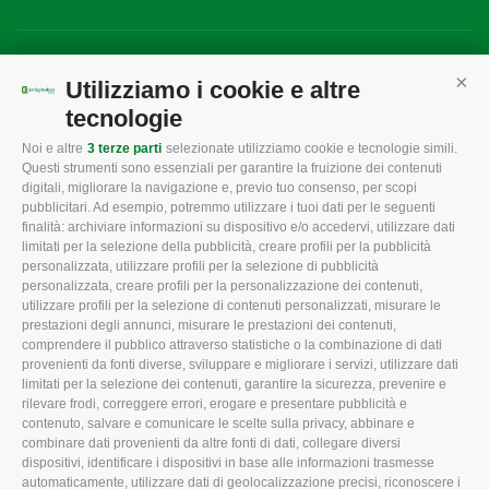
Mappa del sito
/
Privacy Policy
/
Cookie Policy
Utilizziamo i cookie e altre
Cont
tecnologie
Noi e altre
3 terze parti
selezionate utilizziamo cookie e tecnologie simili.
CONFAGRICOLTURA
CONFAGRICOLTURA
Questi strumenti sono essenziali per garantire la fruizione dei contenuti
ROVIGO
INFORMA
digitali, migliorare la navigazione e, previo tuo consenso, per scopi
pubblicitari. Ad esempio, potremmo utilizzare i tuoi dati per le seguenti
L'Associazione
Tecnico
finalità: archiviare informazioni su dispositivo e/o accedervi, utilizzare dati
limitati per la selezione della pubblicità, creare profili per la pubblicità
Missione e Progetto
Fiscale
personalizzata, utilizzare profili per la selezione di pubblicità
Organigramma aziendale
Lavoro
personalizzata, creare profili per la personalizzazione dei contenuti,
utilizzare profili per la selezione di contenuti personalizzati, misurare le
I Nostri Servizi
Ambiente
prestazioni degli annunci, misurare le prestazioni dei contenuti,
comprendere il pubblico attraverso statistiche o la combinazione di dati
Uffici della Sede
Associazione
provenienti da fonti diverse, sviluppare e migliorare i servizi, utilizzare dati
provinciale
limitati per la selezione dei contenuti, garantire la sicurezza, prevenire e
Le Sedi di Zona
rilevare frodi, correggere errori, erogare e presentare pubblicità e
CONFAGRICOLTURA
contenuto, salvare e comunicare le scelte sulla privacy, abbinare e
Agricoltori S.r.l.
ATTIVA
combinare dati provenienti da altre fonti di dati, collegare diversi
dispositivi, identificare i dispositivi in base alle informazioni trasmesse
Whistleblowing
Notizie in evidenza
automaticamente, utilizzare dati di geolocalizzazione precisi, riconoscere i
Confagricoltura Rovigo e