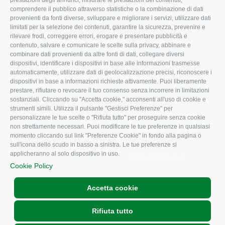
prestazioni degli annunci, misurare le prestazioni dei contenuti,
comprendere il pubblico attraverso statistiche o la combinazione di dati
Uffici della Sede
Associazione
provenienti da fonti diverse, sviluppare e migliorare i servizi, utilizzare dati
provinciale
limitati per la selezione dei contenuti, garantire la sicurezza, prevenire e
Le Sedi di Zona
rilevare frodi, correggere errori, erogare e presentare pubblicità e
CONFAGRICOLTURA
contenuto, salvare e comunicare le scelte sulla privacy, abbinare e
Agricoltori S.r.l.
ATTIVA
combinare dati provenienti da altre fonti di dati, collegare diversi
dispositivi, identificare i dispositivi in base alle informazioni trasmesse
Whistleblowing
Notizie in evidenza
automaticamente, utilizzare dati di geolocalizzazione precisi, riconoscere i
Confagricoltura Rovigo e
dispositivi in base a informazioni richieste attivamente. Puoi liberamente
Eventi
Agricoltori srl
prestare, rifiutare o revocare il tuo consenso senza incorrere in limitazioni
Comunicati Stampa
sostanziali. Cliccando su "Accetta cookie," acconsenti all'uso di cookie e
strumenti simili. Utilizza il pulsante "Gestisci Preferenze" per
Video
personalizzare le tue scelte o "Rifiuta tutto" per proseguire senza cookie
non strettamente necessari. Puoi modificare le tue preferenze in qualsiasi
Iscrizione Newsletter
momento cliccando sul link "Preferenze Cookie" in fondo alla pagina o
Newsletter
sull'icona dello scudo in basso a sinistra. Le tue preferenze si
applicheranno al solo dispositivo in uso.
Archivio Periodici
Cookie Policy
Accetta cookie
Rifiuta tutto