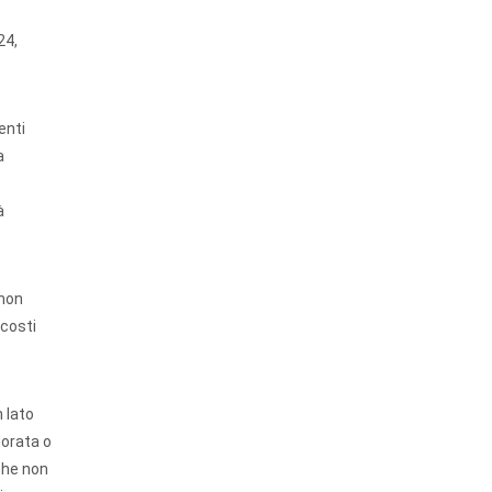
24,
enti
a
à
 non
 costi
 lato
dorata o
iche non