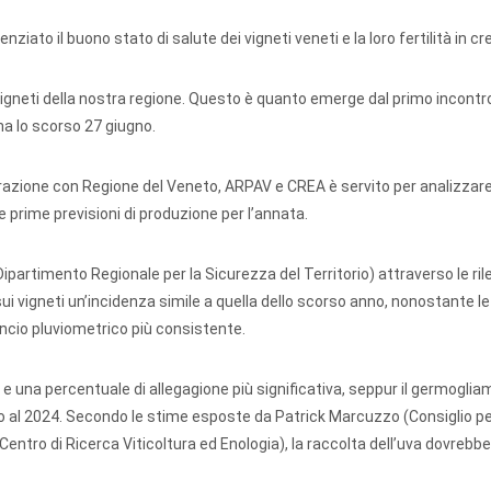
nziato il buono stato di salute dei vigneti veneti e la loro fertilità in cr
 vigneti della nostra regione. Questo è quanto emerge dal primo incontro
na lo scorso 27 giugno.
orazione con Regione del Veneto, ARPAV e CREA è servito per analizzare
le prime previsioni di produzione per l’annata.
artimento Regionale per la Sicurezza del Territorio) attraverso le ril
ui vigneti un’incidenza simile a quella dello scorso anno, nonostante le
ncio pluviometrico più consistente.
e una percentuale di allegagione più significativa, seppur il germoglia
tto al 2024. Secondo le stime esposte da Patrick Marcuzzo (Consiglio pe
 Centro di Ricerca Viticoltura ed Enologia), la raccolta dell’uva dovrebbe