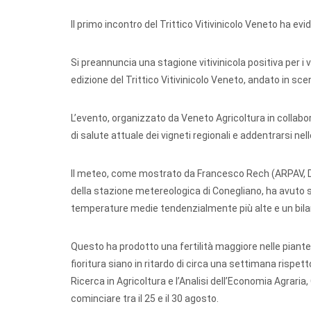
Il primo incontro del Trittico Vitivinicolo Veneto ha evide
Si preannuncia una stagione vitivinicola positiva per i
edizione del Trittico Vitivinicolo Veneto, andato in sce
L’evento, organizzato da Veneto Agricoltura in collab
di salute attuale dei vigneti regionali e addentrarsi nel
Il meteo, come mostrato da Francesco Rech (ARPAV, Dip
della stazione metereologica di Conegliano, ha avuto s
temperature medie tendenzialmente più alte e un bila
Questo ha prodotto una fertilità maggiore nelle piante 
fioritura siano in ritardo di circa una settimana rispe
Ricerca in Agricoltura e l’Analisi dell’Economia Agraria,
cominciare tra il 25 e il 30 agosto.