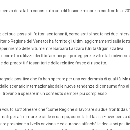
vescenza dorata ha conosciuto una diffusione minore in confronto al 20
e dei suoi possibili fattori scatenanti, come sottolineato nei due interv
tario Regione del Veneto) ha fornito gli ultimi aggiornamenti sulla lott
deperimento delle viti, mentre Barbara Lazzaro (Unità Organizzativa
orretto utilizzo dei fitofarmaci per proteggere le viti e la biodiversit
dei prodotti fitosanitari e delle relative fasce di rispetto.
segnale positivo che fa ben sperare per una vendemmia di qualità. Ma
llo scenario internazionale: dalle nuove tendenze di consumo fino ai
i si trovano a operare in un contesto sempre più complesso.
a voluto sottolineare che “come Regione si lavorare su due fronti: da un
nati per affrontare le sfide in campo, come la lotta alla Flavescenza 
 fare pressione a livello nazionale ed europeo affinché le decisioni polit