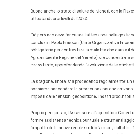
Buono anche lo stato di salute dei vigneti, con la Fla
attestandosi ai livelli del 2023.
Ciò però non deve far calare l’attenzione nella gestion
conclusivi: Paolo Frasson (Unità Organizzativa Fitosani
obbligatoria per contrastare la malattia che causa il 
Agroambiente Regione del Veneto) si è concentrata sul c
circostante, approfondendo l’evoluzione delle etichette 
La stagione, finora, sta procedendo regolarmente: un 
possiamo nascondere le preoccupazioni che arrivano da
imposti dalle tensioni geopolitiche, i nostri produttor
Proprio per questo, l’Assessore all’agricoltura Caner h
fornire assistenza tecnica puntuale e strumenti aggior
l’impatto delle nuove regole sui fitofarmaci; dall’altro,