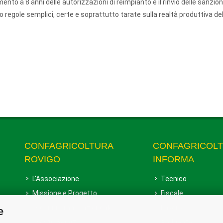
nto a 8 anni delle autorizzazioni di reimpianto e il rinvio delle sanzio
 regole semplici, certe e soprattutto tarate sulla realtà produttiva de
CONFAGRICOLTURA
CONFAGRICOL
ROVIGO
INFORMA
L'Associazione
Tecnico
Missione e Progetto
Fiscale
Organigramma aziendale
Lavoro
e
I Nostri Servizi
Ambiente