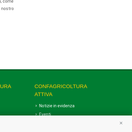
ni, come
l nostro
TURA
CONFAGRICOLTURA
ATTIVA
Notizie in evidenza
Eventi
Comunicati Stampa
Conti
Video