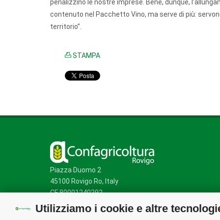
penalizzino le nostre imprese. Bene, dunque, l’allungame
contenuto nel Pacchetto Vino, ma serve di più: servono
territorio”.
STAMPA
Piazza Duomo 2
45100 Rovigo Ro, Italy
CF 80001240292
Utilizziamo i cookie e altre tecnologi