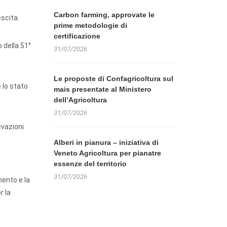
Carbon farming, approvate le
escita.
prime metodologie di
certificazione
 della 51°
31/07/2026
Le proposte di Confagricoltura sul
 lo stato
mais presentate al Ministero
dell’Agricoltura
31/07/2026
evazioni
Alberi in pianura – iniziativa di
Veneto Agricoltura per pianatre
essenze del territorio
31/07/2026
mento e la
r la