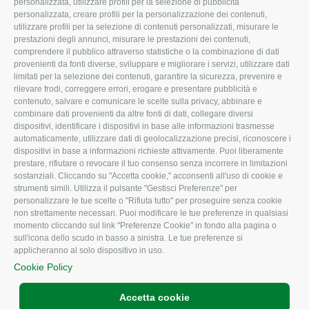
personalizzata, utilizzare profili per la selezione di pubblicità
Organigramma aziendale
Lavoro
personalizzata, creare profili per la personalizzazione dei contenuti,
utilizzare profili per la selezione di contenuti personalizzati, misurare le
I Nostri Servizi
Ambiente
prestazioni degli annunci, misurare le prestazioni dei contenuti,
comprendere il pubblico attraverso statistiche o la combinazione di dati
Uffici della Sede
Associazione
provenienti da fonti diverse, sviluppare e migliorare i servizi, utilizzare dati
provinciale
limitati per la selezione dei contenuti, garantire la sicurezza, prevenire e
Le Sedi di Zona
rilevare frodi, correggere errori, erogare e presentare pubblicità e
CONFAGRICOLTURA
contenuto, salvare e comunicare le scelte sulla privacy, abbinare e
Agricoltori S.r.l.
ATTIVA
combinare dati provenienti da altre fonti di dati, collegare diversi
dispositivi, identificare i dispositivi in base alle informazioni trasmesse
Whistleblowing
Notizie in evidenza
automaticamente, utilizzare dati di geolocalizzazione precisi, riconoscere i
Confagricoltura Rovigo e
dispositivi in base a informazioni richieste attivamente. Puoi liberamente
Eventi
Agricoltori srl
prestare, rifiutare o revocare il tuo consenso senza incorrere in limitazioni
Comunicati Stampa
sostanziali. Cliccando su "Accetta cookie," acconsenti all'uso di cookie e
strumenti simili. Utilizza il pulsante "Gestisci Preferenze" per
Video
personalizzare le tue scelte o "Rifiuta tutto" per proseguire senza cookie
non strettamente necessari. Puoi modificare le tue preferenze in qualsiasi
Iscrizione Newsletter
momento cliccando sul link "Preferenze Cookie" in fondo alla pagina o
Newsletter
sull'icona dello scudo in basso a sinistra. Le tue preferenze si
applicheranno al solo dispositivo in uso.
Archivio Periodici
Cookie Policy
Accetta cookie