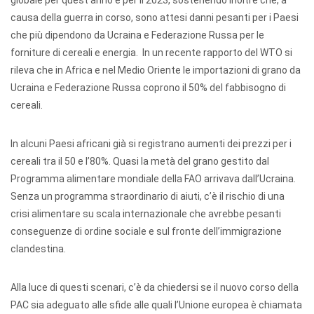
globale per quest’anno e per il 2023, sostenendo inoltre che, a
causa della guerra in corso, sono attesi danni pesanti per i Paesi
che più dipendono da Ucraina e Federazione Russa per le
forniture di cereali e energia. In un recente rapporto del WTO si
rileva che in Africa e nel Medio Oriente le importazioni di grano da
Ucraina e Federazione Russa coprono il 50% del fabbisogno di
cereali.
In alcuni Paesi africani già si registrano aumenti dei prezzi per i
cereali tra il 50 e l’80%. Quasi la metà del grano gestito dal
Programma alimentare mondiale della FAO arrivava dall’Ucraina.
Senza un programma straordinario di aiuti, c’è il rischio di una
crisi alimentare su scala internazionale che avrebbe pesanti
conseguenze di ordine sociale e sul fronte dell’immigrazione
clandestina.
Alla luce di questi scenari, c’è da chiedersi se il nuovo corso della
PAC sia adeguato alle sfide alle quali l’Unione europea è chiamata