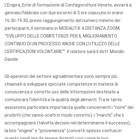
L’Erapra, Ente di formazione di Confagricoltura Veneto, avvierà a
gennaio/febbraio con due incontri di 3 ore ciascuno in orario
16.30-19.30, previo raggiungimento del numero minimo dei
partecipanti, il seminario in MODALITA’ A DISTANZA ZOOM,
“SVILUPPO DELLE COMPETENZE PER IL MIGLIORAMENTO
CONTINUO DI UN PROCESSO ANCHE CON L’UTILIZZO DELLE
CERTIFICAZIONI VOLONTARIE””. Il relatore sarà il dott. Mondin
Davide.
Gli operatori del settore agroalimentare sono sempre più
chiamati a sviluppare spiccate competenze in materia di
conoscenza e corretto uso delle informazioni destinate a
comunicare l'identità e la qualità degli alimenti. Tra le tante,
assumono particolare importanza quelle concernenti i “nomi” dei
prodotti (che vanno scelti in modo corretto), i “marchi” che li
accompagnano (talvolta decisivi nel determinarne il successo),
la loro “origine” e “provenienza” (concetti spesso confusi in
quanto simili ma da tenere distinti) così come le loro