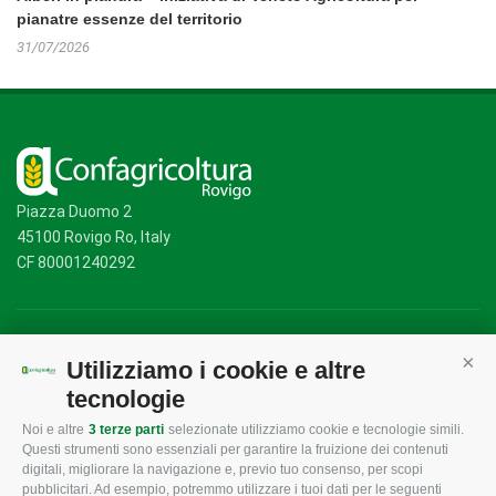
pianatre essenze del territorio
31/07/2026
Piazza Duomo 2
45100 Rovigo Ro, Italy
CF 80001240292
Mappa del sito
/
Privacy Policy
/
Cookie Policy
Utilizziamo i cookie e altre
Cont
tecnologie
Noi e altre
3 terze parti
selezionate utilizziamo cookie e tecnologie simili.
CONFAGRICOLTURA
CONFAGRICOLTURA
Questi strumenti sono essenziali per garantire la fruizione dei contenuti
ROVIGO
INFORMA
digitali, migliorare la navigazione e, previo tuo consenso, per scopi
pubblicitari. Ad esempio, potremmo utilizzare i tuoi dati per le seguenti