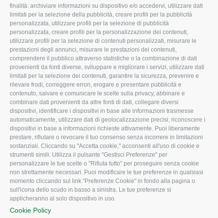
L'Associazione
Tecnico
finalità: archiviare informazioni su dispositivo e/o accedervi, utilizzare dati
limitati per la selezione della pubblicità, creare profili per la pubblicità
Missione e Progetto
Fiscale
personalizzata, utilizzare profili per la selezione di pubblicità
Organigramma aziendale
Lavoro
personalizzata, creare profili per la personalizzazione dei contenuti,
utilizzare profili per la selezione di contenuti personalizzati, misurare le
I Nostri Servizi
Ambiente
prestazioni degli annunci, misurare le prestazioni dei contenuti,
comprendere il pubblico attraverso statistiche o la combinazione di dati
Uffici della Sede
Associazione
provenienti da fonti diverse, sviluppare e migliorare i servizi, utilizzare dati
provinciale
limitati per la selezione dei contenuti, garantire la sicurezza, prevenire e
Le Sedi di Zona
rilevare frodi, correggere errori, erogare e presentare pubblicità e
CONFAGRICOLTURA
contenuto, salvare e comunicare le scelte sulla privacy, abbinare e
Agricoltori S.r.l.
ATTIVA
combinare dati provenienti da altre fonti di dati, collegare diversi
dispositivi, identificare i dispositivi in base alle informazioni trasmesse
Whistleblowing
Notizie in evidenza
automaticamente, utilizzare dati di geolocalizzazione precisi, riconoscere i
Confagricoltura Rovigo e
dispositivi in base a informazioni richieste attivamente. Puoi liberamente
Eventi
Agricoltori srl
prestare, rifiutare o revocare il tuo consenso senza incorrere in limitazioni
Comunicati Stampa
sostanziali. Cliccando su "Accetta cookie," acconsenti all'uso di cookie e
strumenti simili. Utilizza il pulsante "Gestisci Preferenze" per
Video
personalizzare le tue scelte o "Rifiuta tutto" per proseguire senza cookie
non strettamente necessari. Puoi modificare le tue preferenze in qualsiasi
Iscrizione Newsletter
momento cliccando sul link "Preferenze Cookie" in fondo alla pagina o
Newsletter
sull'icona dello scudo in basso a sinistra. Le tue preferenze si
applicheranno al solo dispositivo in uso.
Archivio Periodici
Cookie Policy