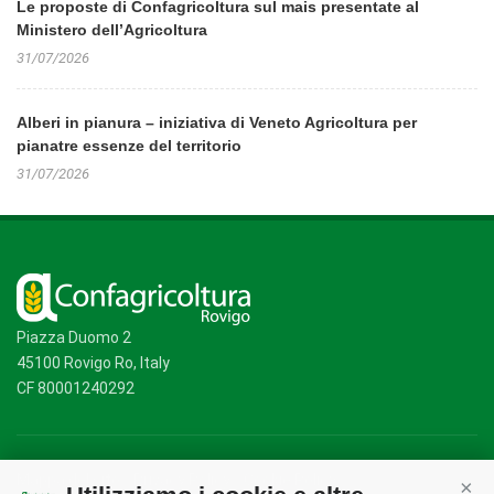
Le proposte di Confagricoltura sul mais presentate al
Ministero dell’Agricoltura
31/07/2026
Alberi in pianura – iniziativa di Veneto Agricoltura per
pianatre essenze del territorio
31/07/2026
Piazza Duomo 2
45100 Rovigo Ro, Italy
CF 80001240292
Mappa del sito
/
Privacy Policy
/
Cookie Policy
Cont