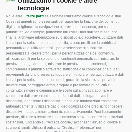
Utilizziamo i cookie e altre
tecnologie
Noi e altre
3 terze parti
selezionate utilizziamo cookie e tecnologie simili.
CONFAGRICOLTURA
CONFAGRICOLTURA
Questi strumenti sono essenziali per garantire la fruizione dei contenuti
ROVIGO
INFORMA
digitali, migliorare la navigazione e, previo tuo consenso, per scopi
pubblicitari. Ad esempio, potremmo utilizzare i tuoi dati per le seguenti
L'Associazione
Tecnico
finalità: archiviare informazioni su dispositivo e/o accedervi, utilizzare dati
limitati per la selezione della pubblicità, creare profili per la pubblicità
Missione e Progetto
Fiscale
personalizzata, utilizzare profili per la selezione di pubblicità
Organigramma aziendale
Lavoro
personalizzata, creare profili per la personalizzazione dei contenuti,
utilizzare profili per la selezione di contenuti personalizzati, misurare le
I Nostri Servizi
Ambiente
prestazioni degli annunci, misurare le prestazioni dei contenuti,
comprendere il pubblico attraverso statistiche o la combinazione di dati
Uffici della Sede
Associazione
provenienti da fonti diverse, sviluppare e migliorare i servizi, utilizzare dati
provinciale
limitati per la selezione dei contenuti, garantire la sicurezza, prevenire e
Le Sedi di Zona
rilevare frodi, correggere errori, erogare e presentare pubblicità e
CONFAGRICOLTURA
contenuto, salvare e comunicare le scelte sulla privacy, abbinare e
Agricoltori S.r.l.
ATTIVA
combinare dati provenienti da altre fonti di dati, collegare diversi
dispositivi, identificare i dispositivi in base alle informazioni trasmesse
Whistleblowing
Notizie in evidenza
automaticamente, utilizzare dati di geolocalizzazione precisi, riconoscere i
Confagricoltura Rovigo e
dispositivi in base a informazioni richieste attivamente. Puoi liberamente
Eventi
Agricoltori srl
prestare, rifiutare o revocare il tuo consenso senza incorrere in limitazioni
Comunicati Stampa
sostanziali. Cliccando su "Accetta cookie," acconsenti all'uso di cookie e
strumenti simili. Utilizza il pulsante "Gestisci Preferenze" per
Video