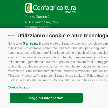
Piazza Duomo 2
45100 Rovigo Ro, Italy
CF 80001240292
Utilizziamo i cookie e altre tecnologi
Noi e altre
3 terze parti
selezionate utilizziamo cookie e tecnologie simil
Mappa del sito
/
Privacy Policy
/
Cookie Policy
pubblicitari. Ad esempio, potremmo utilizzare i tuoi dati per le seguenti fin
personalizzata, utilizzare profili per la selezione di pubblicità personaliz
annunci, misurare le prestazioni dei contenuti, comprendere il pubblico att
dei contenuti, garantire la sicurezza, prevenire e rilevare frodi, corregg
fonti di dati, collegare diversi dispositivi, identificare i dispositivi in 
attivamente. Puoi liberamente prestare, rifiutare o revocare il tuo consen
"Gestisci Preferenze" per personalizzare le tue scelte o "Rifiuta tutto"
Cookie" in fondo alla pagina o sull'icona dello scudo in basso a sinistra.
Cookie Policy
Maggiori informazioni
Copyrights © 2026 Tutti i diritti sono riservati - Confa