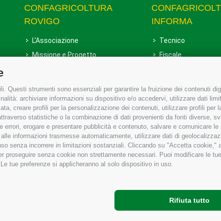
CONFAGRICOLTURA
CONFAGRICOL
ROVIGO
INFORMA
L'Associazione
Tecnico
Missione e Progetto
Fiscale
Organigramma aziendale
Lavoro
e
I Nostri Servizi
Ambiente
i. Questi strumenti sono essenziali per garantire la fruizione dei contenuti dig
Uffici della Sede provinciale
Associazione
alità: archiviare informazioni su dispositivo e/o accedervi, utilizzare dati limita
zata, creare profili per la personalizzazione dei contenuti, utilizzare profili per
Le Sedi di Zona
raverso statistiche o la combinazione di dati provenienti da fonti diverse, svilu
Agricoltori S.r.l.
ere errori, erogare e presentare pubblicità e contenuto, salvare e comunicare le
base alle informazioni trasmesse automaticamente, utilizzare dati di geolocalizzaz
Whistleblowing Confagricoltura
so senza incorrere in limitazioni sostanziali. Cliccando su "Accetta cookie," ac
Rovigo e Agricoltori srl
 per proseguire senza cookie non strettamente necessari. Puoi modificare le t
 Le tue preferenze si applicheranno al solo dispositivo in uso.
Rifiuta tutto
gricoltura Rovigo