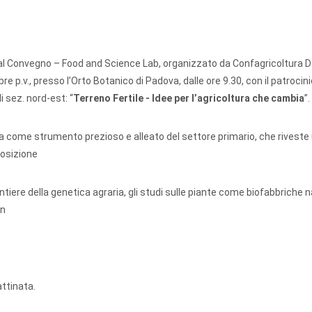
tati al Convegno – Food and Science Lab, organizzato da Confagricoltura 
re p.v., presso l’Orto Botanico di Padova, dalle ore 9.30, con il patrocini
i sez. nord-est: “
Terreno Fer
ti
le - Idee per l’agricoltura che cambia
”.
 come strumento prezioso e alleato del settore primario, che riveste
posizione
ntiere della genetica agraria, gli studi sulle piante come biofabbriche na
in
ttinata.