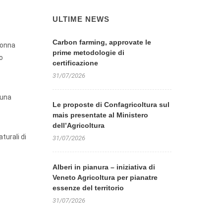
ULTIME NEWS
Carbon farming, approvate le
Donna
prime metodologie di
o
certificazione
31/07/2026
 una
Le proposte di Confagricoltura sul
mais presentate al Ministero
dell’Agricoltura
turali di
31/07/2026
Alberi in pianura – iniziativa di
Veneto Agricoltura per pianatre
essenze del territorio
31/07/2026