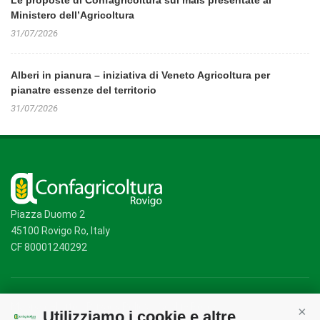
Le proposte di Confagricoltura sul mais presentate al
Ministero dell’Agricoltura
31/07/2026
Alberi in pianura – iniziativa di Veneto Agricoltura per
pianatre essenze del territorio
31/07/2026
Piazza Duomo 2
45100 Rovigo Ro, Italy
CF 80001240292
Mappa del sito
/
Privacy Policy
/
Cookie Policy
Utilizziamo i cookie e altre
Cont