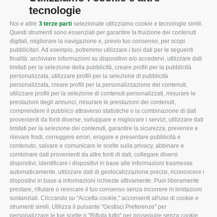
tecnologie
Noi e altre
3 terze parti
selezionate utilizziamo cookie e tecnologie simili.
CONFAGRICOLTURA
CONFAGRICOLTURA
Questi strumenti sono essenziali per garantire la fruizione dei contenuti
ROVIGO
INFORMA
digitali, migliorare la navigazione e, previo tuo consenso, per scopi
pubblicitari. Ad esempio, potremmo utilizzare i tuoi dati per le seguenti
L'Associazione
Tecnico
finalità: archiviare informazioni su dispositivo e/o accedervi, utilizzare dati
limitati per la selezione della pubblicità, creare profili per la pubblicità
Missione e Progetto
Fiscale
personalizzata, utilizzare profili per la selezione di pubblicità
Organigramma aziendale
Lavoro
personalizzata, creare profili per la personalizzazione dei contenuti,
utilizzare profili per la selezione di contenuti personalizzati, misurare le
I Nostri Servizi
Ambiente
prestazioni degli annunci, misurare le prestazioni dei contenuti,
comprendere il pubblico attraverso statistiche o la combinazione di dati
Uffici della Sede
Associazione
provenienti da fonti diverse, sviluppare e migliorare i servizi, utilizzare dati
provinciale
limitati per la selezione dei contenuti, garantire la sicurezza, prevenire e
Le Sedi di Zona
rilevare frodi, correggere errori, erogare e presentare pubblicità e
CONFAGRICOLTURA
contenuto, salvare e comunicare le scelte sulla privacy, abbinare e
Agricoltori S.r.l.
ATTIVA
combinare dati provenienti da altre fonti di dati, collegare diversi
dispositivi, identificare i dispositivi in base alle informazioni trasmesse
Whistleblowing
Notizie in evidenza
automaticamente, utilizzare dati di geolocalizzazione precisi, riconoscere i
Confagricoltura Rovigo e
dispositivi in base a informazioni richieste attivamente. Puoi liberamente
Eventi
Agricoltori srl
prestare, rifiutare o revocare il tuo consenso senza incorrere in limitazioni
Comunicati Stampa
sostanziali. Cliccando su "Accetta cookie," acconsenti all'uso di cookie e
strumenti simili. Utilizza il pulsante "Gestisci Preferenze" per
Video
personalizzare le tue scelte o "Rifiuta tutto" per proseguire senza cookie