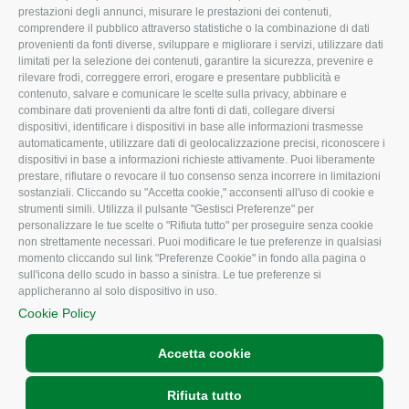
I Nostri Servizi
Ambiente
prestazioni degli annunci, misurare le prestazioni dei contenuti,
comprendere il pubblico attraverso statistiche o la combinazione di dati
Uffici della Sede
Associazione
provenienti da fonti diverse, sviluppare e migliorare i servizi, utilizzare dati
provinciale
limitati per la selezione dei contenuti, garantire la sicurezza, prevenire e
Le Sedi di Zona
rilevare frodi, correggere errori, erogare e presentare pubblicità e
CONFAGRICOLTURA
contenuto, salvare e comunicare le scelte sulla privacy, abbinare e
Agricoltori S.r.l.
ATTIVA
combinare dati provenienti da altre fonti di dati, collegare diversi
dispositivi, identificare i dispositivi in base alle informazioni trasmesse
Whistleblowing
Notizie in evidenza
automaticamente, utilizzare dati di geolocalizzazione precisi, riconoscere i
Confagricoltura Rovigo e
dispositivi in base a informazioni richieste attivamente. Puoi liberamente
Eventi
Agricoltori srl
prestare, rifiutare o revocare il tuo consenso senza incorrere in limitazioni
Comunicati Stampa
sostanziali. Cliccando su "Accetta cookie," acconsenti all'uso di cookie e
strumenti simili. Utilizza il pulsante "Gestisci Preferenze" per
Video
personalizzare le tue scelte o "Rifiuta tutto" per proseguire senza cookie
non strettamente necessari. Puoi modificare le tue preferenze in qualsiasi
Iscrizione Newsletter
momento cliccando sul link "Preferenze Cookie" in fondo alla pagina o
Newsletter
sull'icona dello scudo in basso a sinistra. Le tue preferenze si
applicheranno al solo dispositivo in uso.
Archivio Periodici
Cookie Policy
Accetta cookie
Rifiuta tutto