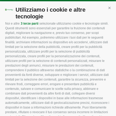
Mappa del sito
/
Privacy Policy
/
Cookie Policy
Utilizziamo i cookie e altre
Cont
tecnologie
Noi e altre
3 terze parti
selezionate utilizziamo cookie e tecnologie simili.
CONFAGRICOLTURA
CONFAGRICOLTURA
Questi strumenti sono essenziali per garantire la fruizione dei contenuti
ROVIGO
INFORMA
digitali, migliorare la navigazione e, previo tuo consenso, per scopi
pubblicitari. Ad esempio, potremmo utilizzare i tuoi dati per le seguenti
L'Associazione
Tecnico
finalità: archiviare informazioni su dispositivo e/o accedervi, utilizzare dati
limitati per la selezione della pubblicità, creare profili per la pubblicità
Missione e Progetto
Fiscale
personalizzata, utilizzare profili per la selezione di pubblicità
Organigramma aziendale
Lavoro
personalizzata, creare profili per la personalizzazione dei contenuti,
utilizzare profili per la selezione di contenuti personalizzati, misurare le
I Nostri Servizi
Ambiente
prestazioni degli annunci, misurare le prestazioni dei contenuti,
comprendere il pubblico attraverso statistiche o la combinazione di dati
Uffici della Sede
Associazione
provenienti da fonti diverse, sviluppare e migliorare i servizi, utilizzare dati
provinciale
limitati per la selezione dei contenuti, garantire la sicurezza, prevenire e
Le Sedi di Zona
rilevare frodi, correggere errori, erogare e presentare pubblicità e
CONFAGRICOLTURA
contenuto, salvare e comunicare le scelte sulla privacy, abbinare e
Agricoltori S.r.l.
ATTIVA
combinare dati provenienti da altre fonti di dati, collegare diversi
dispositivi, identificare i dispositivi in base alle informazioni trasmesse
Whistleblowing
Notizie in evidenza
automaticamente, utilizzare dati di geolocalizzazione precisi, riconoscere i
Confagricoltura Rovigo e
dispositivi in base a informazioni richieste attivamente. Puoi liberamente
Eventi
Agricoltori srl
prestare, rifiutare o revocare il tuo consenso senza incorrere in limitazioni