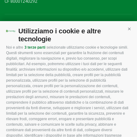
CF 80001240292
Mappa del sito
/
Privacy Policy
/
Cookie Policy
Utilizziamo i cookie e altre
Cont
tecnologie
Noi e altre
3 terze parti
selezionate utilizziamo cookie e tecnologie simili.
CONFAGRICOLTURA
CONFAGRICOLTURA
Questi strumenti sono essenziali per garantire la fruizione dei contenuti
ROVIGO
INFORMA
digitali, migliorare la navigazione e, previo tuo consenso, per scopi
pubblicitari. Ad esempio, potremmo utilizzare i tuoi dati per le seguenti
L'Associazione
Tecnico
finalità: archiviare informazioni su dispositivo e/o accedervi, utilizzare dati
limitati per la selezione della pubblicità, creare profili per la pubblicità
Missione e Progetto
Fiscale
personalizzata, utilizzare profili per la selezione di pubblicità
Organigramma aziendale
Lavoro
personalizzata, creare profili per la personalizzazione dei contenuti,
utilizzare profili per la selezione di contenuti personalizzati, misurare le
I Nostri Servizi
Ambiente
prestazioni degli annunci, misurare le prestazioni dei contenuti,
comprendere il pubblico attraverso statistiche o la combinazione di dati
Uffici della Sede
Associazione
provenienti da fonti diverse, sviluppare e migliorare i servizi, utilizzare dati
provinciale
limitati per la selezione dei contenuti, garantire la sicurezza, prevenire e
Le Sedi di Zona
rilevare frodi, correggere errori, erogare e presentare pubblicità e
CONFAGRICOLTURA
contenuto, salvare e comunicare le scelte sulla privacy, abbinare e
Agricoltori S.r.l.
ATTIVA
combinare dati provenienti da altre fonti di dati, collegare diversi
dispositivi, identificare i dispositivi in base alle informazioni trasmesse
Whistleblowing