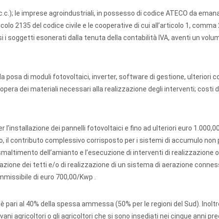
l c.c.); le imprese agroindustriali, in possesso di codice ATECO da emanar
icolo 2135 del codice civile e le cooperative di cui all’articolo 1, comma 
i soggetti esonerati dalla tenuta della contabilità IVA, aventi un volum
 posa di moduli fotovoltaici, inverter, software di gestione, ulteriori
pera dei materiali necessari alla realizzazione degli interventi; costi d
 l’installazione dei pannelli fotovoltaici e fino ad ulteriori euro 1.000,
so, il contributo complessivo corrisposto per i sistemi di accumulo non
maltimento dell’amianto e l’esecuzione di interventi di realizzazione o
zione dei tetti e/o di realizzazione di un sistema di aerazione connes
mmissibile di euro 700,00/Kwp .
ia è pari al 40% della spessa ammessa (50% per le regioni del Sud). Inoltr
ni agricoltori o gli agricoltori che si sono insediati nei cinque anni pre