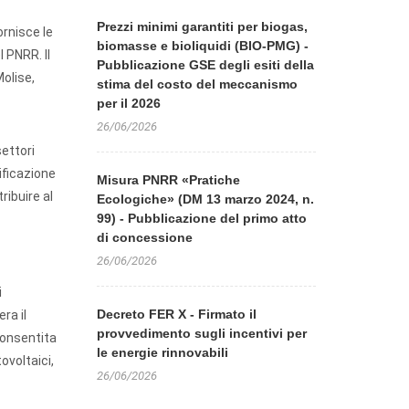
Prezzi minimi garantiti per biogas,
ornisce le
biomasse e bioliquidi (BIO-PMG) -
l PNRR. Il
Pubblicazione GSE degli esiti della
Molise,
stima del costo del meccanismo
per il 2026
26/06/2026
settori
ificazione
Misura PNRR «Pratiche
ribuire al
Ecologiche» (DM 13 marzo 2024, n.
99) - Pubblicazione del primo atto
di concessione
26/06/2026
i
Decreto FER X - Firmato il
ra il
provvedimento sugli incentivi per
consentita
le energie rinnovabili
ovoltaici,
26/06/2026