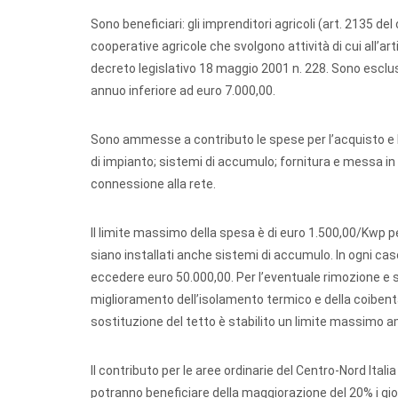
Sono beneficiari: gli imprenditori agricoli (art. 2135 de
cooperative agricole che svolgono attività di cui all’art
decreto legislativo 18 maggio 2001 n. 228. Sono esclusi 
annuo inferiore ad euro 7.000,00.
Sono ammesse a contributo le spese per l’acquisto e la
di impianto; sistemi di accumulo; fornitura e messa in o
connessione alla rete.
Il limite massimo della spesa è di euro 1.500,00/Kwp per
siano installati anche sistemi di accumulo. In ogni ca
eccedere euro 50.000,00. Per l’eventuale rimozione e s
miglioramento dell’isolamento termico e della coibenta
sostituzione del tetto è stabilito un limite massimo a
Il contributo per le aree ordinarie del Centro-Nord Ital
potranno beneficiare della maggiorazione del 20% i giova