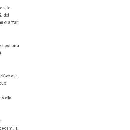
si; le
2, del
e di affari
 componenti
i
00/Kwh ove
 può
so alla
e
cedenti la