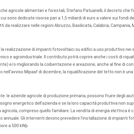
tiche agricole alimentari e forestali, Stefano Patuanelli, il decreto che f
 cui sono dedicate risorse pari a 1,5 miliardi di euro a valere sui fondi de
ti da realizzare nelle regioni Abruzzo, Basilicata, Calabria, Campania, 
la realizzazione di impianti fotovoltaici su edifici a uso produttivo nei 
ico e agroindustriale. Il contributo potrà coprire anche i costi di riqual
ente) e/o migliorando la coibentazione e areazione, anche al fine di cont
o nell’avviso Mipaaf di dicembre, la riqualificazione del tetto non è una
e: le aziende agricole di produzione primaria, possono fruire degli aiut
bisogno energetico dell’azienda e se la loro capacità produttiva non supe
agricola, compreso quello familiare. La vendita di energia elettrica è 
o annuale. Gli interventi devono prevedere l’installazione di impianti fot
riore a 500 kWp