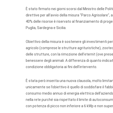
È stato firmato nei giorni scorsi dal Ministro delle Poli
direttive per all'avvio della misura "Parco Agrisolare", a
40% delle risorse è riservato al finanziamento di proget
Puglia, Sardegna e Sicilia.
Obiettivo della misura è sostenere gli investimenti per 
agricolo (comprese le strutture agrituristiche), zootecn
delle strutture, con la rimozione dell'eternit (ove pres
benessere degli animali. A differenza di quanto indicat
condizione obbligatoria ai fini dell’intervento.
È stata però inserita una nuova clausola, molto limitant
unicamente se l’obiettivo è quello di soddisfare il fab
consumo medio annuo di energia elettrica dell’azienda 
nella rete purché sia rispettato il limite di autoconsum
con potenza di picco non inferiore a 6 kWp e non supe