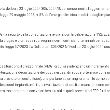
to la delibera 23 luglio 2024 305/2024/R/eel concernente l’aggiornamen
legge 29 maggio 2023, n. 57, dell’energia elettrica prodotta dagli impian
MG), a seguito della consultazione avviata con la deliberazione 132/202
 da biogas e biomassa i cui regimi incentivanti siano terminati per sca
creto-legge 57/2023. La Delibera n. 305/2024/R/eel del 23 luglio 2024 so
tituiscono il prezzo finale (PMG) di cui si evidenziano un incremento 
 potenza, una decurtazione dei costi nei casi di recupero termico comm
za previsto un costo fisso), che portano ad un miglioramento comples
ei piccoli impianti, infatti, la rivalutazione di costi di manutenzione 
 ma comunque con valori ben più alti di quelli previsti dal FER 2 (di 