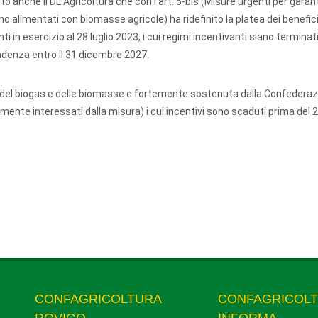
anche il DL Agricoltura che con l’art. 5-bis (Misure urgenti per garant
o alimentati con biomasse agricole) ha ridefinito la platea dei benefici
in esercizio al 28 luglio 2023, i cui regimi incentivanti siano terminati
cadenza entro il 31 dicembre 2027.
e del biogas e delle biomasse e fortemente sostenuta dalla Confederaz
ente interessati dalla misura) i cui incentivi sono scaduti prima del 2
CONFAGRICOLTURA
CONFAGRICOL