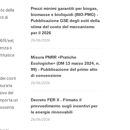
Prezzi minimi garantiti per biogas,
to della
biomasse e bioliquidi (BIO-PMG) -
ti di
Pubblicazione GSE degli esiti della
stima del costo del meccanismo
per il 2026
26/06/2026
4/R/eel,
denza o
stituisce
Misura PNRR «Pratiche
Ecologiche» (DM 13 marzo 2024, n.
99) - Pubblicazione del primo atto
di concessione
dei costi
26/06/2026
isurata
sivo del
Decreto FER X - Firmato il
comporta un
provvedimento sugli incentivi per
prossima
le energie rinnovabili
26/06/2026