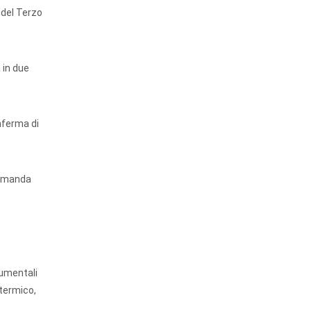
 del Terzo
 in due
nferma di
 domanda
rumentali
 termico,