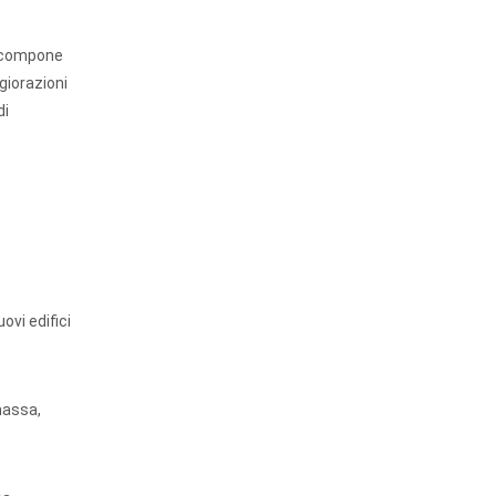
i compone
giorazioni
di
ovi edifici
massa,