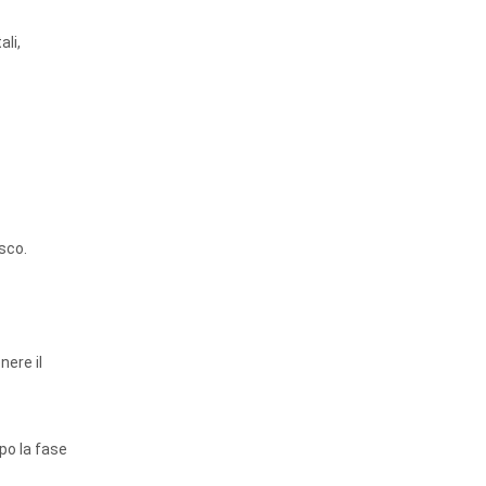
li,
sco.
nere il
po la fase