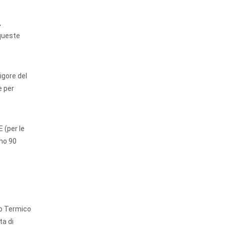
,
 queste
igore del
e per
 (per le
ono 90
to Termico
ta di