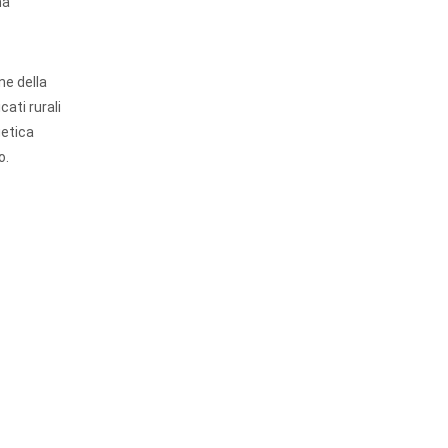
na
ne della
ati rurali
getica
o.