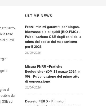
ULTIME NEWS
Prezzi minimi garantiti per biogas,
gosto 2025,
biomasse e bioliquidi (BIO-PMG) -
o la fase
Pubblicazione GSE degli esiti della
o ai nuovi
stima del costo del meccanismo
per il 2026
26/06/2026
ergia
Misura PNRR «Pratiche
ggetti
Ecologiche» (DM 13 marzo 2024, n.
99) - Pubblicazione del primo atto
di concessione
26/06/2026
gico di
ssibile dal
Decreto FER X - Firmato il
l GSE sul