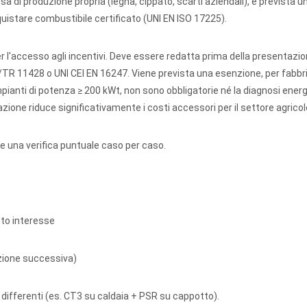
sa di produzione propria (legna, cippato, scarti aziendali), è prevista u
uistare combustibile certificato (UNI EN ISO 17225).
 l'accesso agli incentivi. Deve essere redatta prima della presentazio
/TR 11428 o UNI CEI EN 16247. Viene prevista una esenzione, per fabbric
mpianti di potenza ≥ 200 kWt, non sono obbligatorie né la diagnosi ener
one riduce significativamente i costi accessori per il settore agricol
e una verifica puntuale caso per caso.
onto interesse
ezione successiva)
 differenti (es. CT3 su caldaia + PSR su cappotto).