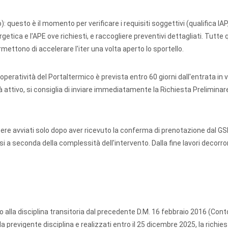
):
questo è il momento per verificare i requisiti soggettivi (qualifica IAP
etica e l'APE ove richiesti, e raccogliere preventivi dettagliati. Tutte
ttono di accelerare l'iter una volta aperto lo sportello.
peratività del Portaltermico è prevista entro 60 giorni dall'entrata in v
 attivo, si consiglia di inviare immediatamente la Richiesta Preliminar
ere avviati solo dopo aver ricevuto la conferma di prenotazione dal GSE
i a seconda della complessità dell'intervento. Dalla fine lavori decorr
to alla disciplina transitoria dal precedente D.M. 16 febbraio 2016 (Con
alla previgente disciplina e realizzati entro il 25 dicembre 2025, la richies