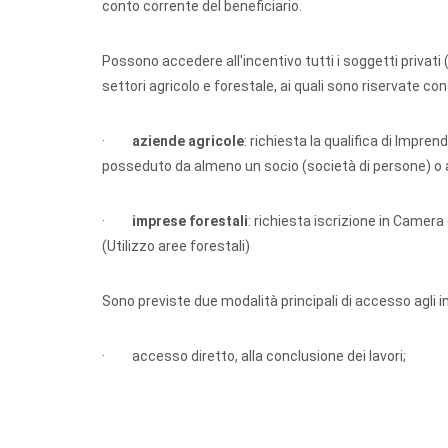
conto corrente del beneficiario.
Possono accedere all'incentivo tutti i soggetti privati 
settori agricolo e forestale, ai quali sono riservate cond
·
aziende agricole
: richiesta la qualifica di Impren
posseduto da almeno un socio (società di persone) o a
·
imprese forestali
: richiesta iscrizione in Camer
(Utilizzo aree forestali)
Sono previste due modalità principali di accesso agli in
· accesso diretto, alla conclusione dei lavori;