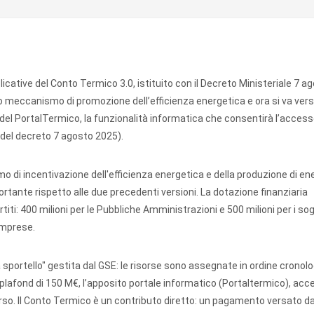
icative del Conto Termico 3.0, istituito con il Decreto Ministeriale 7 a
vo meccanismo di promozione dell’efficienza energetica e ora si va vers
e del PortalTermico, la funzionalità informatica che consentirà l’access
e del decreto 7 agosto 2025).
o di incentivazione dell'efficienza energetica e della produzione di en
rtante rispetto alle due precedenti versioni. La dotazione finanziaria
rtiti: 400 milioni per le Pubbliche Amministrazioni e 500 milioni per i so
 imprese.
sportello" gestita dal GSE: le risorse sono assegnate in ordine cronolo
plafond di 150 M€, l’apposito portale informatico (Portaltermico), acce
orso. Il Conto Termico è un contributo diretto: un pagamento versato da