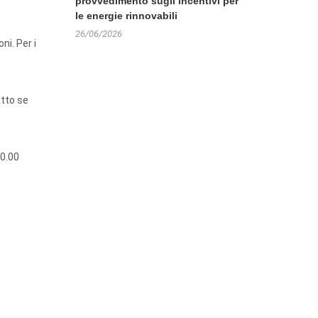
provvedimento sugli incentivi per
le energie rinnovabili
26/06/2026
ni. Per i
atto se
20.00