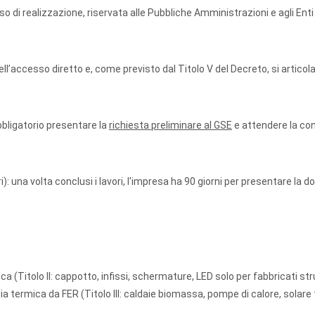
 di realizzazione, riservata alle Pubbliche Amministrazioni e agli Enti
ll’accesso diretto e, come previsto dal Titolo V del Decreto, si articola
obbligatorio presentare la
richiesta preliminare al GSE
e attendere la co
): una volta conclusi i lavori, l'impresa ha 90 giorni per presentare la
ica (Titolo II: cappotto, infissi, schermature, LED solo per fabbricati st
ia termica da FER (Titolo III: caldaie biomassa, pompe di calore, solare