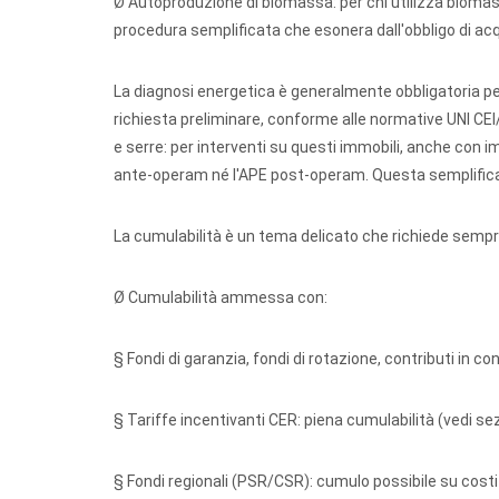
Ø Autoproduzione di biomassa:
per chi utilizza biomas
procedura semplificata che esonera dall'obbligo di acq
La diagnosi energetica è generalmente obbligatoria per
richiesta preliminare, conforme alle normative UNI CEI
e serre: per interventi su questi immobili, anche con i
ante-operam né l'APE post-operam. Questa semplificazi
La cumulabilità è un tema delicato che richiede sempr
Ø Cumulabilità ammessa con:
§ Fondi di garanzia, fondi di rotazione, contributi in c
§ Tariffe incentivanti CER: piena cumulabilità (vedi s
§ Fondi regionali (PSR/CSR): cumulo possibile su costi