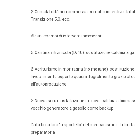
Ø Cumulabilità non ammessa con: altri incentivi stata
Transizione 5.0, ecc.
Alcuni esempi di interventi ammessi:
Ø Cantina vitivinicola (D/10):
sostituzione caldaia a ga
Ø Agriturismo in montagna (no metano):
sostituzione 
Investimento coperto quasi integralmente grazie al co
all'autoproduzione.
Ø Nuova serra:
installazione ex-novo caldaia a biomas
vecchio generatore a gasolio come backup.
Data la natura "a sportello" del meccanismo e la limi
preparatoria.