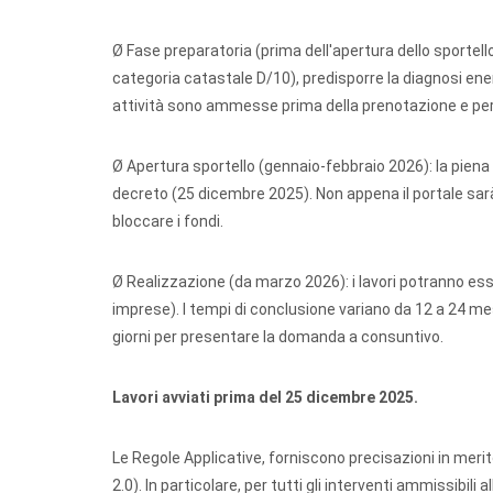
Ø Fase preparatoria (prima dell'apertura dello sportello
categoria catastale D/10), predisporre la diagnosi energ
attività sono ammesse prima della prenotazione e perme
Ø Apertura sportello (gennaio-febbraio 2026): la piena o
decreto (25 dicembre 2025). Non appena il portale sarà
bloccare i fondi.
Ø Realizzazione (da marzo 2026): i lavori potranno ess
imprese). I tempi di conclusione variano da 12 a 24 mes
giorni per presentare la domanda a consuntivo.
Lavori avviati prima del 25 dicembre 2025.
Le Regole Applicative, forniscono precisazioni in meri
2.0). In particolare, per tutti gli interventi ammissibili 