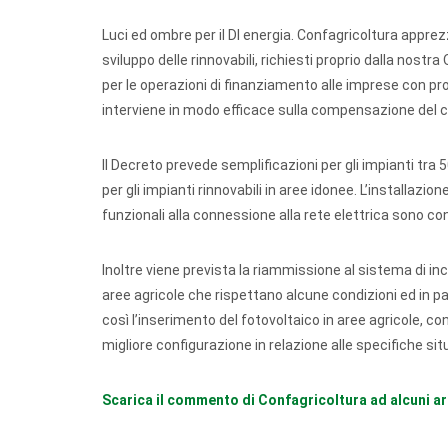
Luci ed ombre per il Dl energia. Confagricoltura apprezza
sviluppo delle rinnovabili, richiesti proprio dalla nos
per le operazioni di finanziamento alle imprese con prob
interviene in modo efficace sulla compensazione del ca
Il Decreto prevede semplificazioni per gli impianti tra 
per gli impianti rinnovabili in aree idonee. L’installazion
funzionali alla connessione alla rete elettrica sono co
Inoltre viene prevista la riammissione al sistema di incen
aree agricole che rispettano alcune condizioni ed in p
così l’inserimento del fotovoltaico in aree agricole, con
migliore configurazione in relazione alle specifiche situ
Scarica il commento di Confagricoltura ad alcuni art