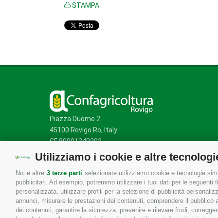
STAMPA
Piazza Duomo 2
45100 Rovigo Ro, Italy
CF 80001240292
Utilizziamo i cookie e altre tecnologi
Noi e altre
3 terze parti
selezionate utilizziamo cookie e tecnologie simil
Mappa del sito
/
Privacy Policy
/
Cookie Policy
pubblicitari. Ad esempio, potremmo utilizzare i tuoi dati per le seguenti fin
personalizzata, utilizzare profili per la selezione di pubblicità personaliz
annunci, misurare le prestazioni dei contenuti, comprendere il pubblico att
dei contenuti, garantire la sicurezza, prevenire e rilevare frodi, corregg