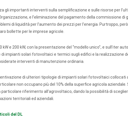
 gli importanti interventi sulla semplificazione e sulle risorse per l’ult
tra Organizzazione, e l’eliminazione del pagamento della commissione di 
lemi di liquidità per l’aumento dei prezzi per l’energia. Purtroppo, però
ro bollette per le imprese agricole.
50 kW e 200 kW, con la presentazione del “modello unico”, e sull’iter aut
e di impianti solari fotovoltaici e termici sugli edifici e la realizzazione 
nsiderate interventi di manutenzione ordinaria.
tivazione di ulteriori tipologie di impianti solari fotovoltaici collocati a
articolare non occupano più del 10% della superfice agricola aziendale. 
 particolare riferimento all’agrovoltaico, dando la possibilità di sceglier
azioni territoriali ed aziendali.
icoli del DL