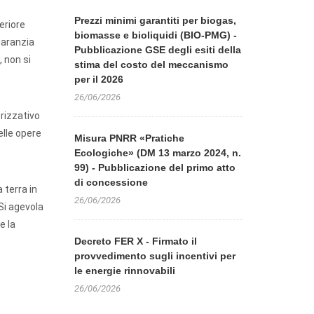
Prezzi minimi garantiti per biogas,
eriore
biomasse e bioliquidi (BIO-PMG) -
garanzia
Pubblicazione GSE degli esiti della
, non si
stima del costo del meccanismo
per il 2026
26/06/2026
orizzativo
delle opere
Misura PNRR «Pratiche
Ecologiche» (DM 13 marzo 2024, n.
99) - Pubblicazione del primo atto
di concessione
 terra in
26/06/2026
Si agevola
e la
Decreto FER X - Firmato il
provvedimento sugli incentivi per
le energie rinnovabili
26/06/2026