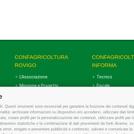
CONFAGRICOLTURA
CONFAGRICOL
ROVIGO
INFORMA
L'Associazione
Tecnico
Missione e Progetto
Fiscale
Organigramma aziendale
Lavoro
e
I Nostri Servizi
Ambiente
i. Questi strumenti sono essenziali per garantire la fruizione dei contenuti dig
Uffici della Sede provinciale
Associazione
alità: archiviare informazioni su dispositivo e/o accedervi, utilizzare dati limita
zata, creare profili per la personalizzazione dei contenuti, utilizzare profili per
Le Sedi di Zona
raverso statistiche o la combinazione di dati provenienti da fonti diverse, svilu
Agricoltori S.r.l.
ere errori, erogare e presentare pubblicità e contenuto, salvare e comunicare le