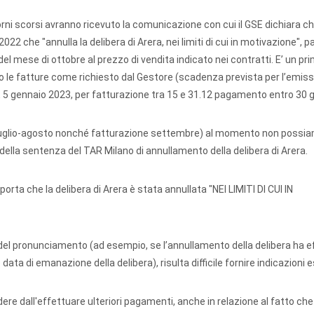
iorni scorsi avranno ricevuto la comunicazione con cui il GSE dichiara c
2 che "annulla la delibera di Arera, nei limiti di cui in motivazione", p
del mese di ottobre al prezzo di vendita indicato nei contratti. E’ un p
le fatture come richiesto dal Gestore (scadenza prevista per l’emiss
5 gennaio 2023, per fatturazione tra 15 e 31.12 pagamento entro 30 
o/luglio-agosto nonché fatturazione settembre) al momento non possi
della sentenza del TAR Milano di annullamento della delibera di Arera.
riporta che la delibera di Arera è stata annullata "NEI LIMITI DI CUI IN
i del pronunciamento (ad esempio, se l’annullamento della delibera ha e
ata di emanazione della delibera), risulta difficile fornire indicazioni 
 dall'effettuare ulteriori pagamenti, anche in relazione al fatto che l