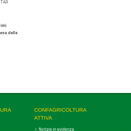
l TAR
rimi
tesa della
TURA
CONFAGRICOLTURA
ATTIVA
Notizie in evidenza