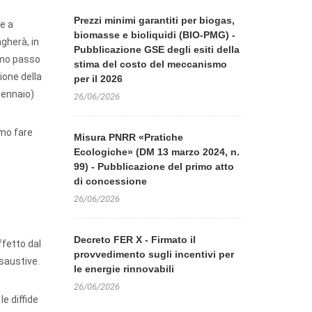
Prezzi minimi garantiti per biogas,
he a
biomasse e bioliquidi (BIO-PMG) -
agherà, in
Pubblicazione GSE degli esiti della
rimo passo
stima del costo del meccanismo
ione della
per il 2026
gennaio)
26/06/2026
amo fare
Misura PNRR «Pratiche
Ecologiche» (DM 13 marzo 2024, n.
99) - Pubblicazione del primo atto
di concessione
26/06/2026
Decreto FER X - Firmato il
ffetto dal
provvedimento sugli incentivi per
esaustive.
le energie rinnovabili
26/06/2026
e diffide