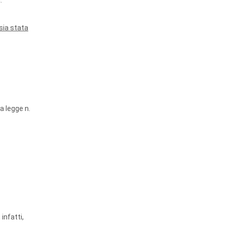
:
sia stata
lla legge n.
infatti,