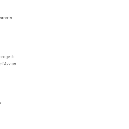
iornato
 progetti
ll'Avviso
: