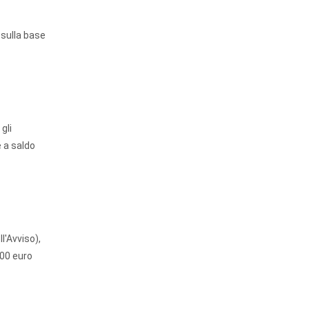
 sulla base
gli
e a saldo
'Avviso),
000 euro