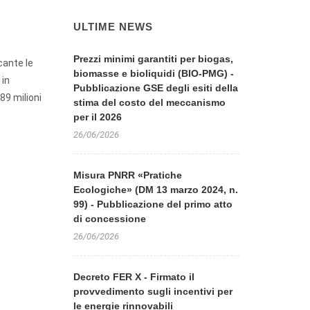
ULTIME NEWS
Prezzi minimi garantiti per biogas,
cante le
biomasse e bioliquidi (BIO-PMG) -
 in
Pubblicazione GSE degli esiti della
89 milioni
stima del costo del meccanismo
per il 2026
26/06/2026
Misura PNRR «Pratiche
Ecologiche» (DM 13 marzo 2024, n.
99) - Pubblicazione del primo atto
di concessione
26/06/2026
Decreto FER X - Firmato il
provvedimento sugli incentivi per
le energie rinnovabili