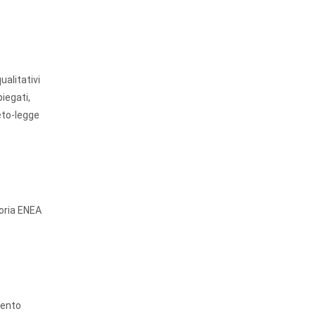
ualitativi
piegati,
eto-legge
goria ENEA
mento