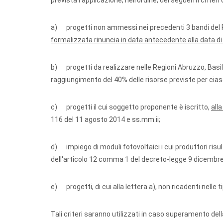
prevista l’applicazione, nell’ordine, dei seguenti criteri
a) progetti non ammessi nei precedenti 3 bandi del 
formalizzata rinuncia in data antecedente alla data d
b) progetti da realizzare nelle Regioni Abruzzo, Basilic
raggiungimento del 40% delle risorse previste per cia
c) progetti il cui soggetto proponente è iscritto,
all
116 del 11 agosto 2014 e ss.mm.ii;
d) impiego di moduli fotovoltaici i cui produttori risult
dell'articolo 12 comma 1 del decreto-legge 9 dicembre
e) progetti, di cui alla lettera a), non ricadenti nelle tip
Tali criteri saranno utilizzati in caso superamento dell