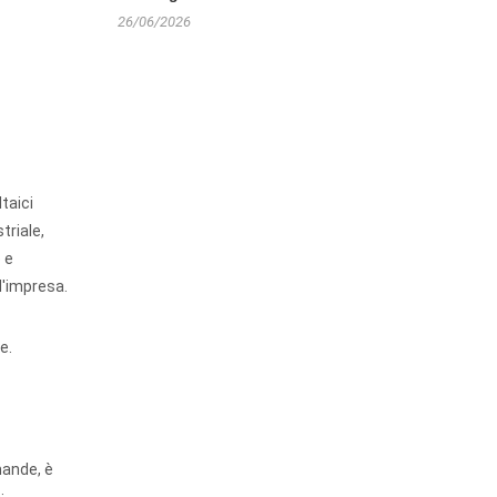
26/06/2026
ltaici
triale,
 e
d'impresa.
e.
omande, è