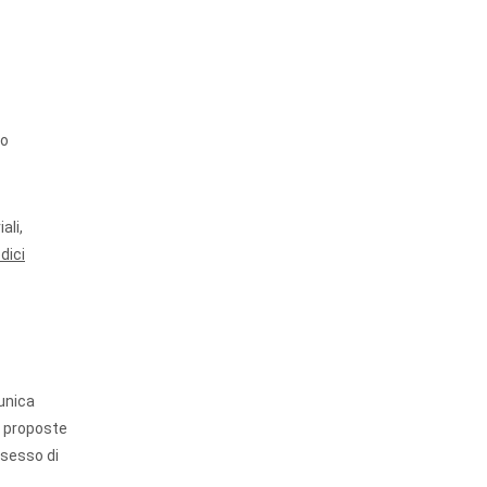
to
ali,
dici
unica
e proposte
ssesso di