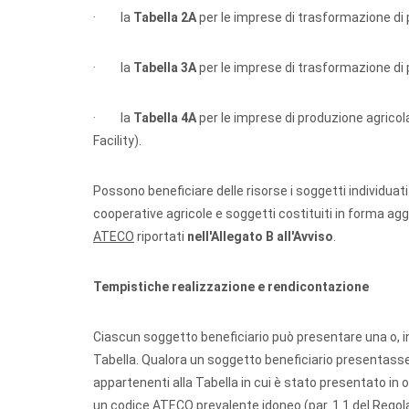
· la
Tabella 2A
per le imprese di trasformazione di p
· la
Tabella 3A
per le imprese di trasformazione di pr
· la
Tabella 4A
per le imprese di produzione agricol
Facility).
Possono beneficiare delle risorse i soggetti individuati a
cooperative agricole e soggetti costituiti in forma aggr
ATECO
riportati
nell'Allegato B all'Avviso
.
Tempistiche realizzazione e rendicontazione
Ciascun soggetto beneficiario può presentare una o, in
Tabella. Qualora un soggetto beneficiario presentass
appartenenti alla Tabella in cui è stato presentato in o
un codice ATECO prevalente idoneo (par. 1.1 del Rego