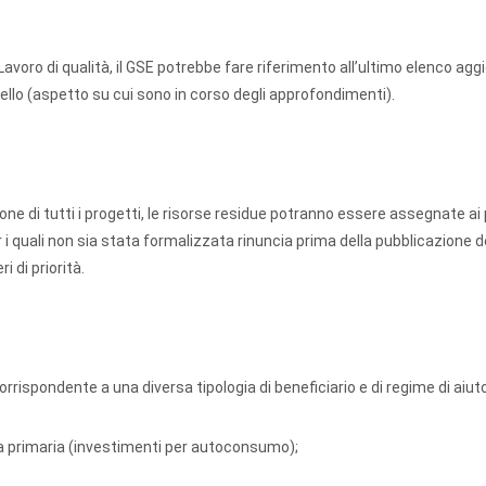
 Lavoro di qualità, il GSE potrebbe fare riferimento all’ultimo elenco agg
tello (aspetto su cui sono in corso degli approfondimenti).
zione di tutti i progetti, le risorse residue potranno essere assegnate ai
 quali non sia stata formalizzata rinuncia prima della pubblicazione de
i di priorità.
orrispondente a una diversa tipologia di beneficiario e di regime di aiuto
la primaria (investimenti per autoconsumo);