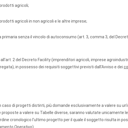
rodotti agricoli;
odotti agricoli in non agricoli e le altre imprese;
a primaria senza il vincolo di autoconsumo (art. 3, comma 3, del Decre
ll'art. 2 del Decreto Facility (imprenditori agricoli, imprese agroindustri
egata), in possesso dei requisiti soggettivi previsti dall’Avviso e dei
co
 caso di progetti distinti, più domande esclusivamente a valere su un'
e proposte a valere su Tabelle diverse, saranno valutate unicamente l
rdine cronologico l'ultimo progetto per il quale il soggetto risulta in po
lamento Operativo).