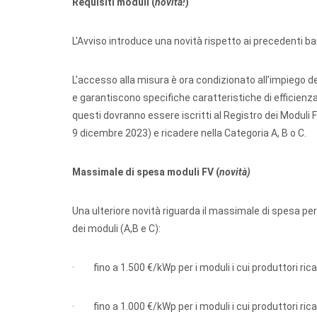
Requisiti moduli (
novità!
)
L'Avviso introduce una novità rispetto ai precedenti ba
L'accesso alla misura è ora condizionato all’impiego de
e garantiscono specifiche caratteristiche di efficienza.
questi dovranno essere iscritti al Registro dei Moduli 
9 dicembre 2023) e ricadere nella Categoria A, B o C.
Massimale di spesa moduli FV (
novità)
Una ulteriore novità riguarda il massimale di spesa per
dei moduli (A,B e C):
· fino a 1.500 €/kWp per i moduli i cui produttori rica
· fino a 1.000 €/kWp per i moduli i cui produttori rica