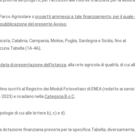
 di priorità dei progetti, per l’accesso alle risorse stanziate per la Misura
Parco Agrisolare o
progetti ammessi a tale finanziamento, per il quale 
i pubblicazione del presente Avviso
;
ata, Calabria, Campania, Molise, Puglia, Sardegna e Sicilia, fino al
scuna Tabella (1A-4A);
a data di presentazione dell’istanza
, alla rete agricola di qualità, di cui a
ino iscritti al Registro dei Moduli Fotovoltaici di ENEA (redatto ai sensi
 2023) e ricadano nella
Categoria B o C;
ologie di cui alle lettere b), c) e d).
a dotazione finanziaria prevista per la specifica Tabella; diversamente, 