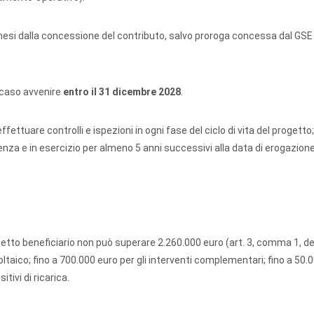
esi dalla concessione del contributo, salvo proroga concessa dal GSE
 caso avvenire
entro il 31 dicembre 2028
.
ffettuare controlli e ispezioni in ogni fase del ciclo di vita del progetto; 
enza e in esercizio per almeno 5 anni successivi alla data di erogazion
o beneficiario non può superare 2.260.000 euro (art. 3, comma 1, dell
voltaico; fino a 700.000 euro per gli interventi complementari; fino a 50.
tivi di ricarica.