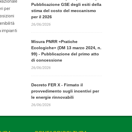
 Nazionale
Pubblicazione GSE degli esiti della
ri per
stima del costo del meccanismo
osizioni
per il 2026
enibilità
26/06/2026
a impianti
Misura PNRR «Pratiche
Ecologiche» (DM 13 marzo 2024, n.
99) - Pubblicazione del primo atto
di concessione
26/06/2026
Decreto FER X - Firmato il
provvedimento sugli incentivi per
le energie rinnovabili
26/06/2026