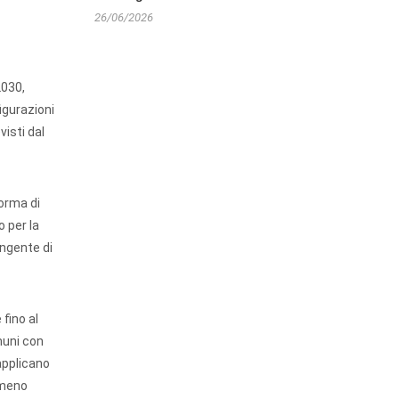
26/06/2026
2030,
figurazioni
visti dal
forma di
o per la
ingente di
 fino al
muni con
 applicano
lmeno