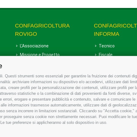
CONFAGRICOLTURA
CONFAGRICOL
ROVIGO
INFORMA
L'Associazione
Tecnico
Missione e Progetto
Fiscale
Organigramma aziendale
Lavoro
e
I Nostri Servizi
Ambiente
i. Questi strumenti sono essenziali per garantire la fruizione dei contenuti dig
Uffici della Sede provinciale
Associazione
alità: archiviare informazioni su dispositivo e/o accedervi, utilizzare dati limita
zata, creare profili per la personalizzazione dei contenuti, utilizzare profili per
Le Sedi di Zona
raverso statistiche o la combinazione di dati provenienti da fonti diverse, svilu
Agricoltori S.r.l.
ere errori, erogare e presentare pubblicità e contenuto, salvare e comunicare le
base alle informazioni trasmesse automaticamente, utilizzare dati di geolocalizzaz
Whistleblowing Confagricoltura
so senza incorrere in limitazioni sostanziali. Cliccando su "Accetta cookie," ac
Rovigo e Agricoltori srl
 per proseguire senza cookie non strettamente necessari. Puoi modificare le t
 Le tue preferenze si applicheranno al solo dispositivo in uso.