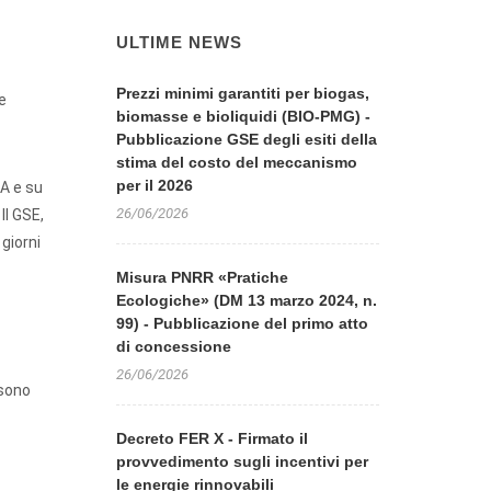
ULTIME NEWS
Prezzi minimi garantiti per biogas,
e
biomasse e bioliquidi (BIO-PMG) -
Pubblicazione GSE degli esiti della
stima del costo del meccanismo
per il 2026
RA e su
26/06/2026
Il GSE,
 giorni
Misura PNRR «Pratiche
Ecologiche» (DM 13 marzo 2024, n.
99) - Pubblicazione del primo atto
di concessione
26/06/2026
 sono
Decreto FER X - Firmato il
provvedimento sugli incentivi per
le energie rinnovabili