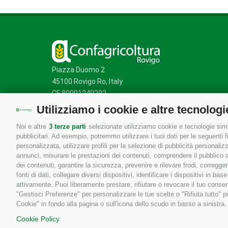
Piazza Duomo 2
45100 Rovigo Ro, Italy
CF 80001240292
Utilizziamo i cookie e altre tecnologi
Noi e altre
3 terze parti
selezionate utilizziamo cookie e tecnologie simil
Mappa del sito
/
Privacy Policy
/
Cookie Policy
pubblicitari. Ad esempio, potremmo utilizzare i tuoi dati per le seguenti fin
personalizzata, utilizzare profili per la selezione di pubblicità personaliz
annunci, misurare le prestazioni dei contenuti, comprendere il pubblico att
dei contenuti, garantire la sicurezza, prevenire e rilevare frodi, corregg
fonti di dati, collegare diversi dispositivi, identificare i dispositivi in 
attivamente. Puoi liberamente prestare, rifiutare o revocare il tuo consen
"Gestisci Preferenze" per personalizzare le tue scelte o "Rifiuta tutto"
Cookie" in fondo alla pagina o sull'icona dello scudo in basso a sinistra.
Cookie Policy