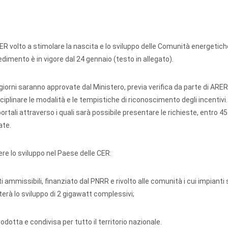
 CER volto a stimolare la nascita e lo sviluppo delle Comunità energetich
vedimento è in vigore dal 24 gennaio (testo in allegato).
iorni saranno approvate dal Ministero, previa verifica da parte di ARE
plinare le modalità e le tempistiche di riconoscimento degli incentivi. 
rtali attraverso i quali sarà possibile presentare le richieste, entro 45
ate.
ere lo sviluppo nel Paese delle CER:
ammissibili, finanziato dal PNRR e rivolto alle comunità i cui impianti
terà lo sviluppo di 2 gigawatt complessivi;
dotta e condivisa per tutto il territorio nazionale.