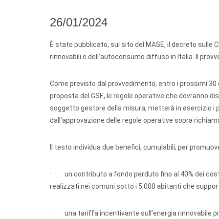
26/01/2024
È stato pubblicato, sul sito del MASE, il decreto sulle
rinnovabili e dell’autoconsumo diffuso in Italia. Il prov
Come previsto dal provvedimento, entro i prossimi 30 g
proposta del GSE, le regole operative che dovranno disci
soggetto gestore della misura, metterà in esercizio i po
dall’approvazione delle regole operative sopra richiam
Il testo individua due benefici, cumulabili, per promuov
· un contributo a fondo perduto fino al 40% dei costi 
realizzati nei comuni sotto i 5.000 abitanti che suppor
· una tariffa incentivante sull’energia rinnovabile pro