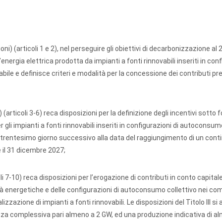
oni) (articoli 1 e 2), nel perseguire gli obiettivi di decarbonizzazione al 
energia elettrica prodotta da impianti a fonti rinnovabili inseriti in con
ile e definisce criteri e modalità per la concessione dei contributi pre
) (articoli 3-6) reca disposizioni per la definizione degli incentivi sotto 
 gli impianti a fonti rinnovabili inseriti in configurazioni di autoconsum
 al trentesimo giorno successivo alla data del raggiungimento di un cont
 il 31 dicembre 2027;
 7-10) reca disposizioni per l’erogazione di contributi in conto capitale
tà energetiche e delle configurazioni di autoconsumo collettivo nei co
izzazione di impianti a fonti rinnovabili. Le disposizioni del Titolo III si
enza complessiva pari almeno a 2 GW, ed una produzione indicativa di a