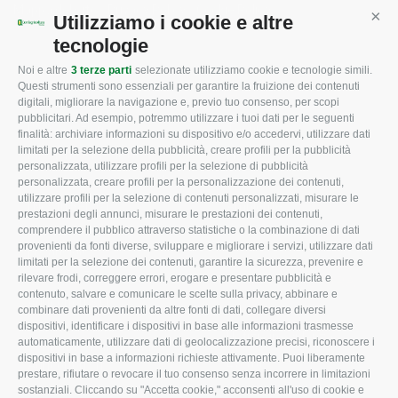
Mappa del sito
/
Privacy Policy
/
Cookie Policy
Utilizziamo i cookie e altre
Cont
tecnologie
Noi e altre
3 terze parti
selezionate utilizziamo cookie e tecnologie simili.
CONFAGRICOLTURA
CONFAGRICOLTURA
Questi strumenti sono essenziali per garantire la fruizione dei contenuti
ROVIGO
INFORMA
digitali, migliorare la navigazione e, previo tuo consenso, per scopi
pubblicitari. Ad esempio, potremmo utilizzare i tuoi dati per le seguenti
L'Associazione
Tecnico
finalità: archiviare informazioni su dispositivo e/o accedervi, utilizzare dati
limitati per la selezione della pubblicità, creare profili per la pubblicità
Missione e Progetto
Fiscale
personalizzata, utilizzare profili per la selezione di pubblicità
Organigramma aziendale
Lavoro
personalizzata, creare profili per la personalizzazione dei contenuti,
utilizzare profili per la selezione di contenuti personalizzati, misurare le
I Nostri Servizi
Ambiente
prestazioni degli annunci, misurare le prestazioni dei contenuti,
comprendere il pubblico attraverso statistiche o la combinazione di dati
Uffici della Sede
Associazione
provenienti da fonti diverse, sviluppare e migliorare i servizi, utilizzare dati
provinciale
limitati per la selezione dei contenuti, garantire la sicurezza, prevenire e
Le Sedi di Zona
rilevare frodi, correggere errori, erogare e presentare pubblicità e
CONFAGRICOLTURA
contenuto, salvare e comunicare le scelte sulla privacy, abbinare e
Agricoltori S.r.l.
ATTIVA
combinare dati provenienti da altre fonti di dati, collegare diversi
dispositivi, identificare i dispositivi in base alle informazioni trasmesse
Whistleblowing
Notizie in evidenza
automaticamente, utilizzare dati di geolocalizzazione precisi, riconoscere i
Confagricoltura Rovigo e
dispositivi in base a informazioni richieste attivamente. Puoi liberamente
Eventi
Agricoltori srl
prestare, rifiutare o revocare il tuo consenso senza incorrere in limitazioni
Comunicati Stampa
sostanziali. Cliccando su "Accetta cookie," acconsenti all'uso di cookie e