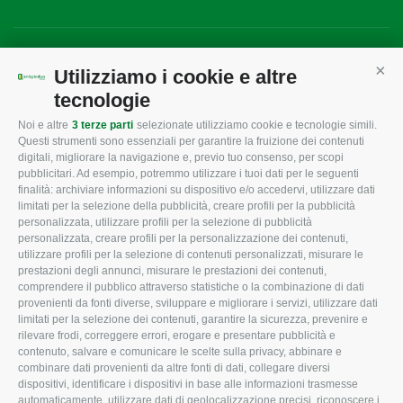
Mappa del sito
/
Privacy Policy
/
Cookie Policy
Utilizziamo i cookie e altre
Cont
tecnologie
Noi e altre
3 terze parti
selezionate utilizziamo cookie e tecnologie simili.
CONFAGRICOLTURA
CONFAGRICOLTURA
Questi strumenti sono essenziali per garantire la fruizione dei contenuti
ROVIGO
INFORMA
digitali, migliorare la navigazione e, previo tuo consenso, per scopi
pubblicitari. Ad esempio, potremmo utilizzare i tuoi dati per le seguenti
L'Associazione
Tecnico
finalità: archiviare informazioni su dispositivo e/o accedervi, utilizzare dati
limitati per la selezione della pubblicità, creare profili per la pubblicità
Missione e Progetto
Fiscale
personalizzata, utilizzare profili per la selezione di pubblicità
Organigramma aziendale
Lavoro
personalizzata, creare profili per la personalizzazione dei contenuti,
utilizzare profili per la selezione di contenuti personalizzati, misurare le
I Nostri Servizi
Ambiente
prestazioni degli annunci, misurare le prestazioni dei contenuti,
comprendere il pubblico attraverso statistiche o la combinazione di dati
Uffici della Sede
Associazione
provenienti da fonti diverse, sviluppare e migliorare i servizi, utilizzare dati
provinciale
limitati per la selezione dei contenuti, garantire la sicurezza, prevenire e
Le Sedi di Zona
rilevare frodi, correggere errori, erogare e presentare pubblicità e
CONFAGRICOLTURA
contenuto, salvare e comunicare le scelte sulla privacy, abbinare e
Agricoltori S.r.l.
ATTIVA
combinare dati provenienti da altre fonti di dati, collegare diversi
dispositivi, identificare i dispositivi in base alle informazioni trasmesse
Whistleblowing
Notizie in evidenza
automaticamente, utilizzare dati di geolocalizzazione precisi, riconoscere i