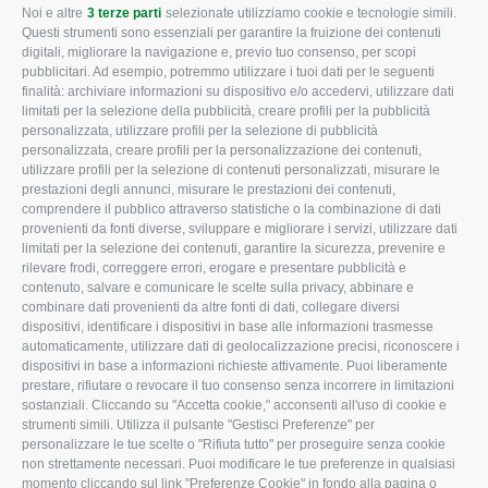
Noi e altre
3 terze parti
selezionate utilizziamo cookie e tecnologie simili.
CONFAGRICOLTURA
CONFAGRICOLTURA
Questi strumenti sono essenziali per garantire la fruizione dei contenuti
ROVIGO
INFORMA
digitali, migliorare la navigazione e, previo tuo consenso, per scopi
pubblicitari. Ad esempio, potremmo utilizzare i tuoi dati per le seguenti
L'Associazione
Tecnico
finalità: archiviare informazioni su dispositivo e/o accedervi, utilizzare dati
limitati per la selezione della pubblicità, creare profili per la pubblicità
Missione e Progetto
Fiscale
personalizzata, utilizzare profili per la selezione di pubblicità
Organigramma aziendale
Lavoro
personalizzata, creare profili per la personalizzazione dei contenuti,
utilizzare profili per la selezione di contenuti personalizzati, misurare le
I Nostri Servizi
Ambiente
prestazioni degli annunci, misurare le prestazioni dei contenuti,
comprendere il pubblico attraverso statistiche o la combinazione di dati
Uffici della Sede
Associazione
provenienti da fonti diverse, sviluppare e migliorare i servizi, utilizzare dati
provinciale
limitati per la selezione dei contenuti, garantire la sicurezza, prevenire e
Le Sedi di Zona
rilevare frodi, correggere errori, erogare e presentare pubblicità e
CONFAGRICOLTURA
contenuto, salvare e comunicare le scelte sulla privacy, abbinare e
Agricoltori S.r.l.
ATTIVA
combinare dati provenienti da altre fonti di dati, collegare diversi
dispositivi, identificare i dispositivi in base alle informazioni trasmesse
Whistleblowing
Notizie in evidenza
automaticamente, utilizzare dati di geolocalizzazione precisi, riconoscere i
Confagricoltura Rovigo e
dispositivi in base a informazioni richieste attivamente. Puoi liberamente
Eventi
Agricoltori srl
prestare, rifiutare o revocare il tuo consenso senza incorrere in limitazioni
Comunicati Stampa
sostanziali. Cliccando su "Accetta cookie," acconsenti all'uso di cookie e
strumenti simili. Utilizza il pulsante "Gestisci Preferenze" per
Video
personalizzare le tue scelte o "Rifiuta tutto" per proseguire senza cookie
non strettamente necessari. Puoi modificare le tue preferenze in qualsiasi
Iscrizione Newsletter
momento cliccando sul link "Preferenze Cookie" in fondo alla pagina o