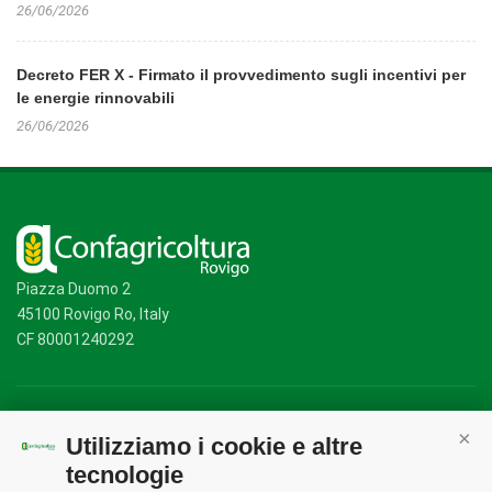
26/06/2026
Decreto FER X - Firmato il provvedimento sugli incentivi per
le energie rinnovabili
26/06/2026
Piazza Duomo 2
45100 Rovigo Ro, Italy
CF 80001240292
Mappa del sito
/
Privacy Policy
/
Cookie Policy
Utilizziamo i cookie e altre
Cont
tecnologie