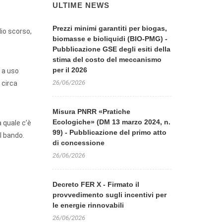
ULTIME NEWS
Prezzi minimi garantiti per biogas,
lio scorso,
biomasse e bioliquidi (BIO-PMG) -
Pubblicazione GSE degli esiti della
stima del costo del meccanismo
per il 2026
i a uso
26/06/2026
 circa
Misura PNRR «Pratiche
Ecologiche» (DM 13 marzo 2024, n.
a quale c’è
99) - Pubblicazione del primo atto
l bando.
di concessione
26/06/2026
Decreto FER X - Firmato il
provvedimento sugli incentivi per
le energie rinnovabili
26/06/2026