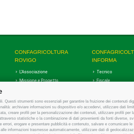
CONFAGRICOLTURA
CONFAGRICOL
ROVIGO
INFORMA
L'Associazione
Tecnico
Missione e Progetto
Fiscale
Organigramma aziendale
Lavoro
e
I Nostri Servizi
Ambiente
i. Questi strumenti sono essenziali per garantire la fruizione dei contenuti dig
Uffici della Sede provinciale
Associazione
alità: archiviare informazioni su dispositivo e/o accedervi, utilizzare dati limita
zata, creare profili per la personalizzazione dei contenuti, utilizzare profili per
Le Sedi di Zona
raverso statistiche o la combinazione di dati provenienti da fonti diverse, svilu
Agricoltori S.r.l.
ere errori, erogare e presentare pubblicità e contenuto, salvare e comunicare le
base alle informazioni trasmesse automaticamente, utilizzare dati di geolocalizzaz
Whistleblowing Confagricoltura