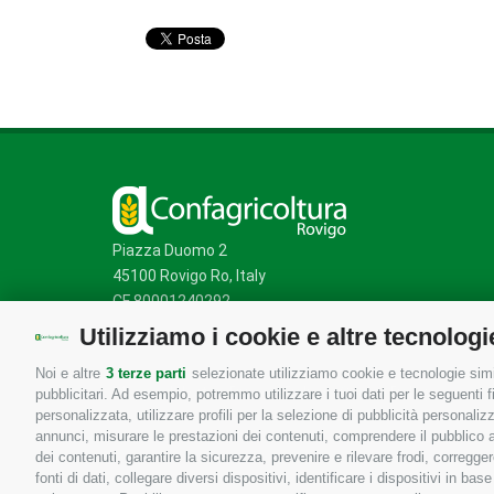
Piazza Duomo 2
45100 Rovigo Ro, Italy
CF 80001240292
Utilizziamo i cookie e altre tecnologi
Noi e altre
3 terze parti
selezionate utilizziamo cookie e tecnologie simil
Mappa del sito
/
Privacy Policy
/
Cookie Policy
pubblicitari. Ad esempio, potremmo utilizzare i tuoi dati per le seguenti fin
personalizzata, utilizzare profili per la selezione di pubblicità personaliz
annunci, misurare le prestazioni dei contenuti, comprendere il pubblico att
dei contenuti, garantire la sicurezza, prevenire e rilevare frodi, corregg
fonti di dati, collegare diversi dispositivi, identificare i dispositivi in 