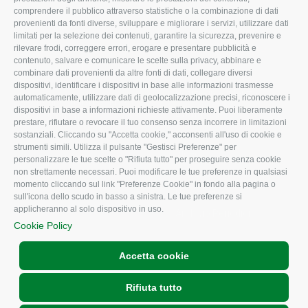
comprendere il pubblico attraverso statistiche o la combinazione di dati
Uffici della Sede
Associazione
provenienti da fonti diverse, sviluppare e migliorare i servizi, utilizzare dati
provinciale
limitati per la selezione dei contenuti, garantire la sicurezza, prevenire e
Le Sedi di Zona
rilevare frodi, correggere errori, erogare e presentare pubblicità e
CONFAGRICOLTURA
contenuto, salvare e comunicare le scelte sulla privacy, abbinare e
Agricoltori S.r.l.
ATTIVA
combinare dati provenienti da altre fonti di dati, collegare diversi
dispositivi, identificare i dispositivi in base alle informazioni trasmesse
Whistleblowing
Notizie in evidenza
automaticamente, utilizzare dati di geolocalizzazione precisi, riconoscere i
Confagricoltura Rovigo e
dispositivi in base a informazioni richieste attivamente. Puoi liberamente
Eventi
Agricoltori srl
prestare, rifiutare o revocare il tuo consenso senza incorrere in limitazioni
Comunicati Stampa
sostanziali. Cliccando su "Accetta cookie," acconsenti all'uso di cookie e
strumenti simili. Utilizza il pulsante "Gestisci Preferenze" per
Video
personalizzare le tue scelte o "Rifiuta tutto" per proseguire senza cookie
non strettamente necessari. Puoi modificare le tue preferenze in qualsiasi
Iscrizione Newsletter
momento cliccando sul link "Preferenze Cookie" in fondo alla pagina o
Newsletter
sull'icona dello scudo in basso a sinistra. Le tue preferenze si
applicheranno al solo dispositivo in uso.
Archivio Periodici
Cookie Policy
Accetta cookie
Rifiuta tutto