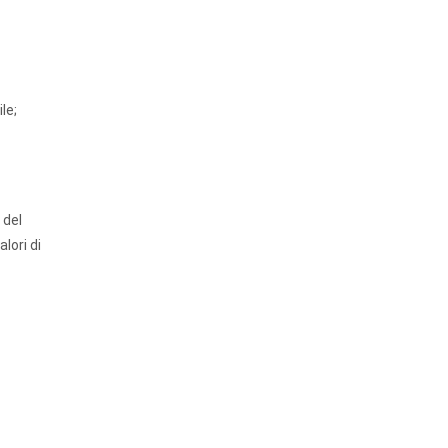
le;
 del
lori di