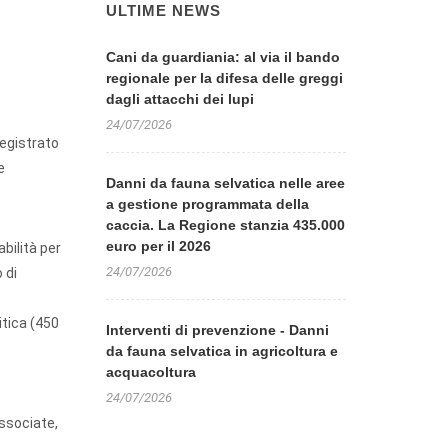
ULTIME NEWS
Cani da guardiania: al via il bando
regionale per la difesa delle greggi
dagli attacchi dei lupi
24/07/2026
registrato
e
Danni da fauna selvatica nelle aree
a gestione programmata della
caccia. La Regione stanzia 435.000
euro per il 2026
bilità per
24/07/2026
 di
itica (450
Interventi di prevenzione - Danni
da fauna selvatica in agricoltura e
acquacoltura
24/07/2026
associate,