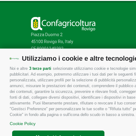
Piazza Duomo 2
45100 Rovigo Ro, Italy
CF 80001240292
Utilizziamo i cookie e altre tecnologi
Noi e altre
3 terze parti
selezionate utilizziamo cookie e tecnologie simil
Mappa del sito
/
Privacy Policy
/
Cookie Policy
pubblicitari. Ad esempio, potremmo utilizzare i tuoi dati per le seguenti fin
personalizzata, utilizzare profili per la selezione di pubblicità personaliz
annunci, misurare le prestazioni dei contenuti, comprendere il pubblico att
dei contenuti, garantire la sicurezza, prevenire e rilevare frodi, corregg
fonti di dati, collegare diversi dispositivi, identificare i dispositivi in 
attivamente. Puoi liberamente prestare, rifiutare o revocare il tuo consen
"Gestisci Preferenze" per personalizzare le tue scelte o "Rifiuta tutto"
Cookie" in fondo alla pagina o sull'icona dello scudo in basso a sinistra.
Cookie Policy