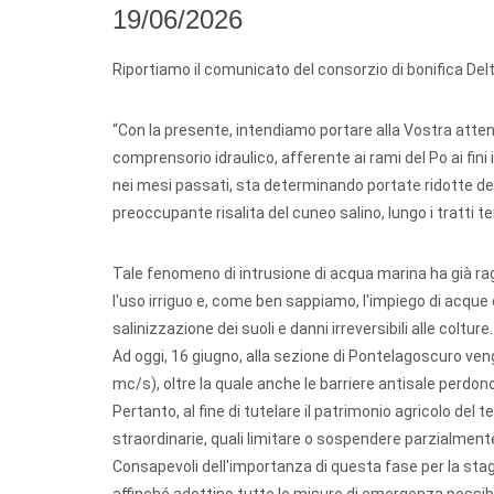
19/06/2026
Riportiamo il comunicato del consorzio di bonifica Del
“Con la presente, intendiamo portare alla Vostra attenz
comprensorio idraulico, afferente ai rami del Po ai fini 
nei mesi passati, sta determinando portate ridotte de
preoccupante risalita del cuneo salino, lungo i tratti ter
Tale fenomeno di intrusione di acqua marina ha già raggi
l'uso irriguo e, come ben sappiamo, l'impiego di acque con
salinizzazione dei suoli e danni irreversibili alle colture.
Ad oggi, 16 giugno, alla sezione di Pontelagoscuro vengo
mc/s), oltre la quale anche le barriere antisale perdon
Pertanto, al fine di tutelare il patrimonio agricolo del 
straordinarie, quali limitare o sospendere parzialmente
Consapevoli dell'importanza di questa fase per la stagi