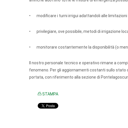
affinché adottino tutte le misure di emergenza possibili
• modificare i turni irrigui adattandoli alle limitazion
• privilegiare, ove possibile, metodi di irrigazione loc
• monitorare costantemente la disponibilità (o meno) 
Il nostro personale tecnico e operativo rimane a compl
fenomeno. Per gli aggiornamenti costanti sullo stato dell
portata, con riferimento alla sezione di Pontelagoscur
STAMPA