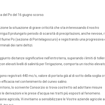
ta del Po del 16 giugno scorso.
ione la situazione di grave criticità che sta interessando il nostro
irrigui.Il prolungato periodo di scarsità di precipitazioni, anche nevose, 
l fiume Po (sezione di Pontelagoscuro) e registrando una progressiva 
minali dei rami deltizi.
unto distanze significative nell'entroterra, superando i limiti di tollera
 elevati livelli di salinità per l'irrigazione, comporta un rischio elevato
no registrati 440 mc/s, valore di portata già al di sotto della soglia cr
o efficacia nel contenimento del cuneo salino.
territorio, lo scrivente Consorzio si trova costretto ad adottare misure
 le derivazioni e le prese d'acqua nei tratti più esposti al fenomeno.
one agricola, Vi invitiamo a sensibilizzare le Vostre aziende agricole 