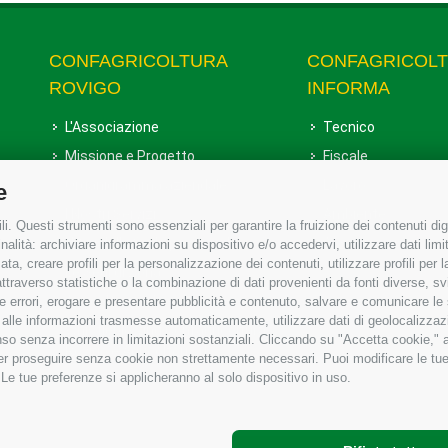
CONFAGRICOLTURA
CONFAGRICOL
ROVIGO
INFORMA
L'Associazione
Tecnico
Missione e Progetto
Fiscale
Organigramma aziendale
Lavoro
e
I Nostri Servizi
Ambiente
i. Questi strumenti sono essenziali per garantire la fruizione dei contenuti dig
Uffici della Sede provinciale
Associazione
alità: archiviare informazioni su dispositivo e/o accedervi, utilizzare dati limita
zata, creare profili per la personalizzazione dei contenuti, utilizzare profili per
Le Sedi di Zona
raverso statistiche o la combinazione di dati provenienti da fonti diverse, svilu
Agricoltori S.r.l.
ere errori, erogare e presentare pubblicità e contenuto, salvare e comunicare le
base alle informazioni trasmesse automaticamente, utilizzare dati di geolocalizzaz
Whistleblowing Confagricoltura
so senza incorrere in limitazioni sostanziali. Cliccando su "Accetta cookie," ac
Rovigo e Agricoltori srl
 per proseguire senza cookie non strettamente necessari. Puoi modificare le t
 Le tue preferenze si applicheranno al solo dispositivo in uso.