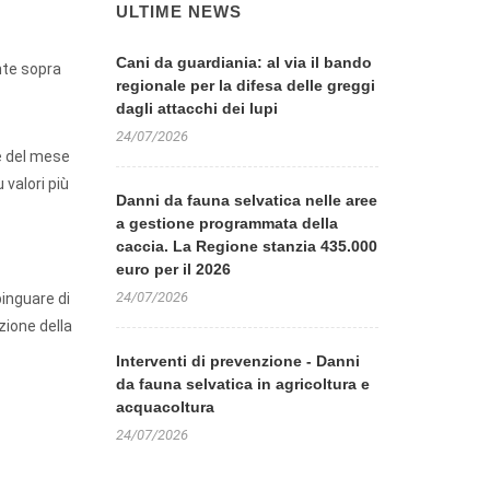
ULTIME NEWS
Cani da guardiania: al via il bando
nte sopra
regionale per la difesa delle greggi
dagli attacchi dei lupi
24/07/2026
te del mese
valori più
Danni da fauna selvatica nelle aree
a gestione programmata della
caccia. La Regione stanzia 435.000
euro per il 2026
24/07/2026
pinguare di
zione della
Interventi di prevenzione - Danni
da fauna selvatica in agricoltura e
acquacoltura
24/07/2026