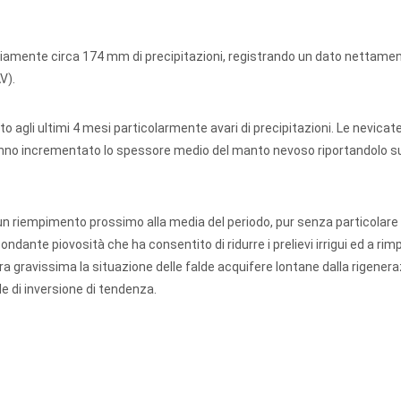
diamente circa 174 mm di precipitazioni, registrando un dato nettame
V).
to agli ultimi 4 mesi particolarmente avari di precipitazioni. Le nevica
no incrementato lo spessore medio del manto nevoso riportandolo su 
 un riempimento prossimo alla media del periodo, pur senza particolare
dante piovosità che ha consentito di ridurre i prelievi irrigui ed a rim
cora gravissima la situazione delle falde acquifere lontane dalla rigenera
e di inversione di tendenza.