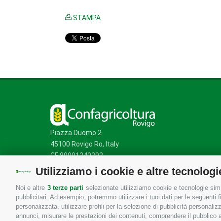
STAMPA
Piazza Duomo 2
45100 Rovigo Ro, Italy
CF 80001240292
Utilizziamo i cookie e altre tecnologi
Noi e altre
3 terze parti
selezionate utilizziamo cookie e tecnologie simil
Mappa del sito
/
Privacy Policy
/
Cookie Policy
pubblicitari. Ad esempio, potremmo utilizzare i tuoi dati per le seguenti fin
personalizzata, utilizzare profili per la selezione di pubblicità personaliz
annunci, misurare le prestazioni dei contenuti, comprendere il pubblico att