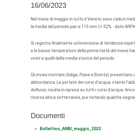
16/06/2023
Nel mese di maggio in tutto il Veneto sono caduti me
la media del periodo pari a 115 mm (+ 52% - dato ARPA
Si registra finalmente un’inversione di tendenza rispet
e le basse temperature della prima metà del mese han
vicini a quelli della media storica del periodo.
Gli invasi montani (Adige, Piave e Brenta) presentano
abbondanza. Le portate dei corsi d’acqua, stante l’abbon
deflussi, risulta in ripresa su tutti i corsi d’acqua. An
risorsa idrica sotterranea, pur notando qualche segnal
Documenti
Bollettino_ANBI_maggio_2023