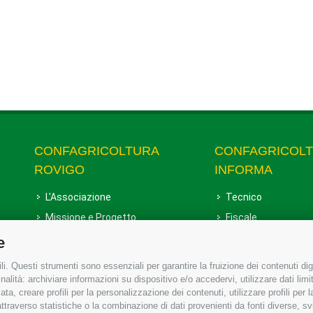
CONFAGRICOLTURA
CONFAGRICOL
ROVIGO
INFORMA
L'Associazione
Tecnico
Missione e Progetto
Fiscale
Organigramma aziendale
Lavoro
e
I Nostri Servizi
Ambiente
i. Questi strumenti sono essenziali per garantire la fruizione dei contenuti dig
Uffici della Sede provinciale
Associazione
alità: archiviare informazioni su dispositivo e/o accedervi, utilizzare dati limita
zata, creare profili per la personalizzazione dei contenuti, utilizzare profili per
Le Sedi di Zona
raverso statistiche o la combinazione di dati provenienti da fonti diverse, svilu