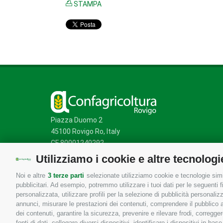
STAMPA
Piazza Duomo 2
45100 Rovigo Ro, Italy
CF 80001240292
Utilizziamo i cookie e altre tecnologi
Noi e altre
3 terze parti
selezionate utilizziamo cookie e tecnologie simil
Mappa del sito
/
Privacy Policy
/
Cookie Policy
pubblicitari. Ad esempio, potremmo utilizzare i tuoi dati per le seguenti fin
personalizzata, utilizzare profili per la selezione di pubblicità personaliz
annunci, misurare le prestazioni dei contenuti, comprendere il pubblico att
dei contenuti, garantire la sicurezza, prevenire e rilevare frodi, corregg
fonti di dati, collegare diversi dispositivi, identificare i dispositivi in 