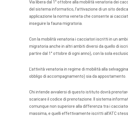
Via libera dal 1° ottobre alla mobilità venatoria dei cacc
del sistema informatico, l’attivazione di un sito dedicat
applicazione la norma veneta che consente ai cacciatori 
inseguire la fauna migratoria.
Con la mobilità venatoria i cacciatori iscritti in un am
migratoria anche in altri ambiti diversi da quello di is
partire dal 1° ottobre di ogni anno), con la sola esclusi
L’attività venatoria in regime di mobilità alla selvagg
obbligo di accompagnamento) sia da appostamento.
Chi intende avvalersi di questo istituto dovrà prenotare
scaricare il codice di prenotazione. Il sistema informa
comunque non superiore alla differenza tra i cacciator
massima, e quelli effettivamente iscritti all’ATC stes