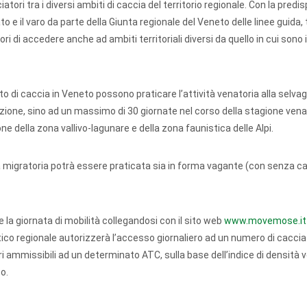
iatori tra i diversi ambiti di caccia del territorio regionale. Con la predi
o e il varo da parte della Giunta regionale del Veneto delle linee guida,
di accedere anche ad ambiti territoriali diversi da quello in cui sono i
bito di caccia in Veneto possono praticare l’attività venatoria alla selva
crizione, sino ad un massimo di 30 giornate nel corso della stagione vena
one della zona vallivo-lagunare e della zona faunistica delle Alpi.
ina migratoria potrà essere praticata sia in forma vagante (con senza ca
 la giornata di mobilità collegandosi con il sito web
www.movemose.it
tico regionale autorizzerà l’accesso giornaliero ad un numero di caccia
i ammissibili ad un determinato ATC, sulla base dell’indice di densità 
so.