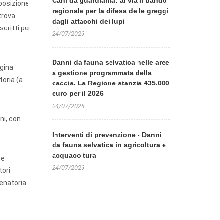
Cani da guardiania: al via il bando
sposizione
regionale per la difesa delle greggi
 trova
dagli attacchi dei lupi
scritti per
24/07/2026
Danni da fauna selvatica nelle aree
ggina
a gestione programmata della
toria (a
caccia. La Regione stanzia 435.000
euro per il 2026
24/07/2026
ni, con
Interventi di prevenzione - Danni
da fauna selvatica in agricoltura e
acquacoltura
e
24/07/2026
tori
venatoria