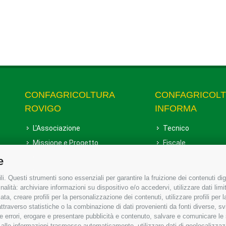
CONFAGRICOLTURA
CONFAGRICOL
ROVIGO
INFORMA
L'Associazione
Tecnico
Missione e Progetto
Fiscale
Organigramma aziendale
Lavoro
e
I Nostri Servizi
Ambiente
i. Questi strumenti sono essenziali per garantire la fruizione dei contenuti dig
Uffici della Sede provinciale
Associazione
alità: archiviare informazioni su dispositivo e/o accedervi, utilizzare dati limita
zata, creare profili per la personalizzazione dei contenuti, utilizzare profili per
Le Sedi di Zona
raverso statistiche o la combinazione di dati provenienti da fonti diverse, svilu
Agricoltori S.r.l.
ere errori, erogare e presentare pubblicità e contenuto, salvare e comunicare le
base alle informazioni trasmesse automaticamente, utilizzare dati di geolocalizzaz