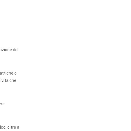
razione del
dattiche o
ività che
ere
co, oltre a