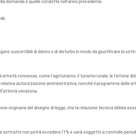
della domanda e quelle condotte nell’anno precedente;
li;
engono suscettibili di danno o di disturbo in modo da giustificare la sott
i attività connesse, come l’agriturismo, il turismo rurale, le fattorie di
la relativa autorizzazione amministrativa, nonché il programma delle att
’attività venatoria.
ione originaria del disegno di legge, che la relazione tecnica debba ess
iale sottratto non potrà eccedere l’1% e sarà soggetto a controllo periodi