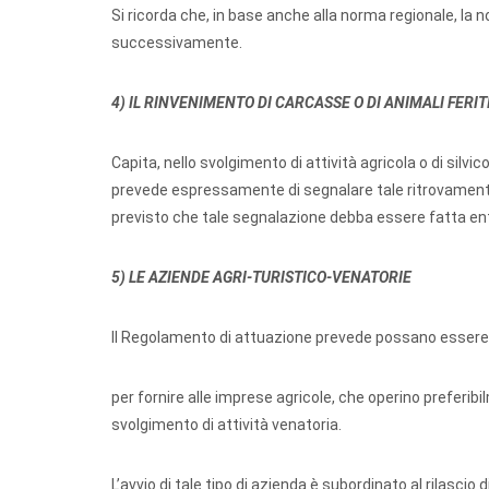
Si ricorda che, in base anche alla norma regionale, la not
successivamente.
4) IL RINVENIMENTO DI CARCASSE O DI ANIMALI FERIT
Capita, nello svolgimento di attività agricola o di silvico
prevede espressamente di segnalare tale ritrovamento 
previsto che tale segnalazione debba essere fatta ent
5) LE AZIENDE AGRI-TURISTICO-VENATORIE
Il Regolamento di attuazione prevede possano essere 
per fornire alle imprese agricole, che operino preferib
svolgimento di attività venatoria.
L’avvio di tale tipo di azienda è subordinato al rilasci