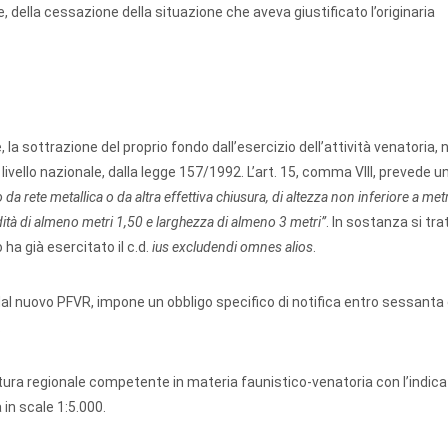
e, della cessazione della situazione che aveva giustificato l’originaria
e, la sottrazione del proprio fondo dall’esercizio dell’attività venatoria,
a livello nazionale, dalla legge 157/1992. L’art. 15, comma VIII, prevede un
da rete metallica o da altra effettiva chiusura, di altezza non inferiore a met
ndità di almeno metri 1,50 e larghezza di almeno 3 metri”
. In sostanza si tra
 ha già esercitato il c.d.
ius excludendi omnes alios
.
o, dal nuovo PFVR, impone un obbligo specifico di notifica entro sessanta 
.
uttura regionale competente in materia faunistico-venatoria con l’indic
in scale 1:5.000.