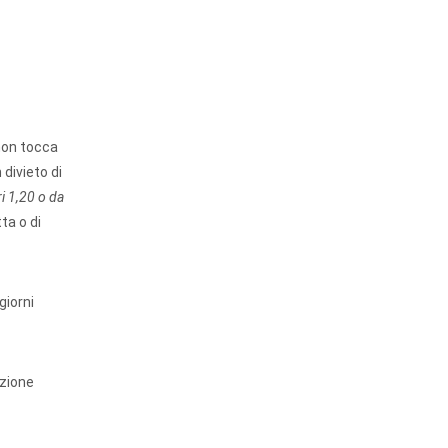
 non tocca
 divieto di
ri 1,20 o da
tta o di
giorni
azione