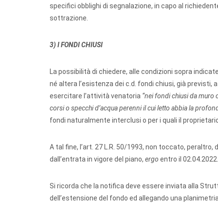
specifici obblighi di segnalazione, in capo al richiedent
sottrazione.
3) I FONDI CHIUSI
La possibilità di chiedere, alle condizioni sopra indicat
né altera l’esistenza dei c.d. fondi chiusi, già previsti, 
esercitare l’attività venatoria
“nei fondi chiusi da muro o 
corsi o specchi d’acqua perenni il cui letto abbia la profo
fondi naturalmente interclusi o per i quali il proprietario
A tal fine, l’art. 27 L.R. 50/1993, non toccato, peraltr
dall’entrata in vigore del piano,
ergo
entro il 02.04.2022
Si ricorda che la notifica deve essere inviata alla Str
dell’estensione del fondo ed allegando una planimetria 