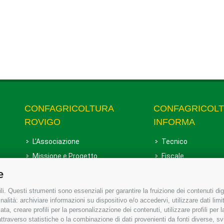
CONFAGRICOLTURA
CONFAGRICOL
ROVIGO
INFORMA
L'Associazione
Tecnico
Missione e Progetto
Fiscale
Organigramma aziendale
Lavoro
e
I Nostri Servizi
Ambiente
i. Questi strumenti sono essenziali per garantire la fruizione dei contenuti dig
Uffici della Sede provinciale
Associazione
alità: archiviare informazioni su dispositivo e/o accedervi, utilizzare dati limita
zata, creare profili per la personalizzazione dei contenuti, utilizzare profili per
Le Sedi di Zona
raverso statistiche o la combinazione di dati provenienti da fonti diverse, svilu