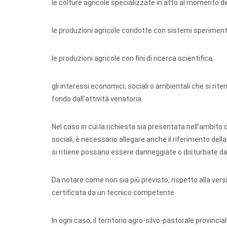
le colture agricole specializzate in atto al momento 
le produzioni agricole condotte con sistemi sperimenta
le produzioni agricole con fini di ricerca scientifica;
gli interessi economici, sociali o ambientali che si rit
fondo dall’attività venatoria.
Nel caso in cui la richiesta sia presentata nell’ambito d
sociali, è necessario allegare anche il riferimento del
si ritiene possano essere danneggiate o disturbate dall
Da notare come non sia più previsto, rispetto alla vers
certificata da un tecnico competente.
In ogni caso, il territorio agro-silvo-pastorale provinc