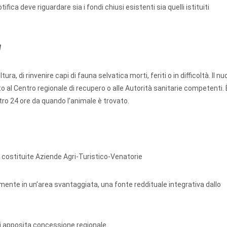
ifica deve riguardare sia i fondi chiusi esistenti sia quelli istituiti
I
ltura, di rinvenire capi di fauna selvatica morti, feriti o in difficoltà. Il 
al Centro regionale di recupero o alle Autorità sanitarie competenti.
ro 24 ore da quando l’animale è trovato.
costituite Aziende Agri-Turistico-Venatorie
ilmente in un’area svantaggiata, una fonte reddituale integrativa dallo
o di apposita concessione regionale.