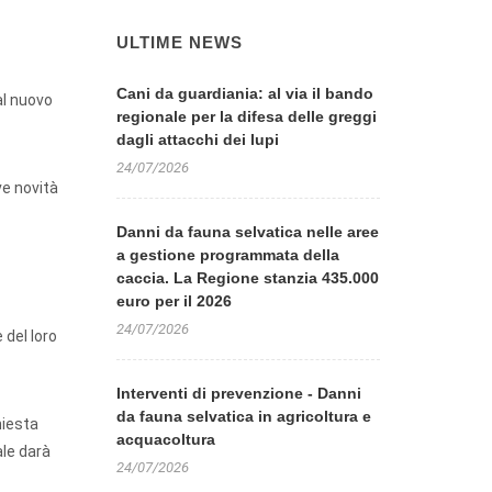
ULTIME NEWS
Cani da guardiania: al via il bando
al nuovo
regionale per la difesa delle greggi
dagli attacchi dei lupi
24/07/2026
ve novità
Danni da fauna selvatica nelle aree
a gestione programmata della
caccia. La Regione stanzia 435.000
euro per il 2026
24/07/2026
 del loro
Interventi di prevenzione - Danni
da fauna selvatica in agricoltura e
hiesta
acquacoltura
ale darà
24/07/2026