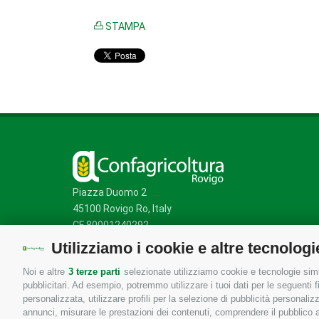
STAMPA
Piazza Duomo 2
45100 Rovigo Ro, Italy
CF 80001240292
Utilizziamo i cookie e altre tecnologi
Noi e altre
3 terze parti
selezionate utilizziamo cookie e tecnologie simil
Mappa del sito
/
Privacy Policy
/
Cookie Policy
pubblicitari. Ad esempio, potremmo utilizzare i tuoi dati per le seguenti fin
personalizzata, utilizzare profili per la selezione di pubblicità personaliz
annunci, misurare le prestazioni dei contenuti, comprendere il pubblico att