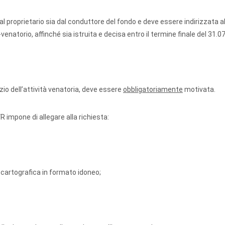
al proprietario sia dal conduttore del fondo e deve essere indirizzata al
natorio, affinché sia istruita e decisa entro il termine finale del 31.0
izio dell’attività venatoria, deve essere
obbligatoriamente
motivata.
R impone di allegare alla richiesta:
 cartografica in formato idoneo;