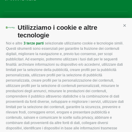
Mappa del sito
/
Privacy Policy
/
Cookie Policy
Utilizziamo i cookie e altre
Cont
tecnologie
Noi e altre
3 terze parti
selezionate utilizziamo cookie e tecnologie simili.
CONFAGRICOLTURA
CONFAGRICOLTURA
Questi strumenti sono essenziali per garantire la fruizione dei contenuti
ROVIGO
INFORMA
digitali, migliorare la navigazione e, previo tuo consenso, per scopi
pubblicitari. Ad esempio, potremmo utilizzare i tuoi dati per le seguenti
L'Associazione
Tecnico
finalità: archiviare informazioni su dispositivo e/o accedervi, utilizzare dati
limitati per la selezione della pubblicità, creare profili per la pubblicità
Missione e Progetto
Fiscale
personalizzata, utilizzare profili per la selezione di pubblicità
Organigramma aziendale
Lavoro
personalizzata, creare profili per la personalizzazione dei contenuti,
utilizzare profili per la selezione di contenuti personalizzati, misurare le
I Nostri Servizi
Ambiente
prestazioni degli annunci, misurare le prestazioni dei contenuti,
comprendere il pubblico attraverso statistiche o la combinazione di dati
Uffici della Sede
Associazione
provenienti da fonti diverse, sviluppare e migliorare i servizi, utilizzare dati
provinciale
limitati per la selezione dei contenuti, garantire la sicurezza, prevenire e
Le Sedi di Zona
rilevare frodi, correggere errori, erogare e presentare pubblicità e
CONFAGRICOLTURA
contenuto, salvare e comunicare le scelte sulla privacy, abbinare e
Agricoltori S.r.l.
ATTIVA
combinare dati provenienti da altre fonti di dati, collegare diversi
dispositivi, identificare i dispositivi in base alle informazioni trasmesse
Whistleblowing
Notizie in evidenza