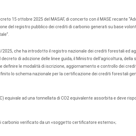
 decreto 15 ottobre 2025 del MASAF, di concerto con il MASE recante
“Ad
azione del registro pubblico dei crediti di carbonio generati su base volon
ale”.
2025, che ha introdotto il registro nazionale dei crediti forestali ed agr
 decreto di adozione delle linee guida, il Ministro dell'agricoltura, della
 definire le modalità di iscrizione, aggiornamento e controllo dei credit
finito lo schema nazionale per la certificazione dei crediti forestali gen
C) equivale ad una tonnellata di CO2 equivalente assorbita e deve risp
di carbonio verificato da un «soggetto certificatore esterno»;