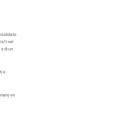
onsolidato
ro/t nel
 e di un
i e
inario on