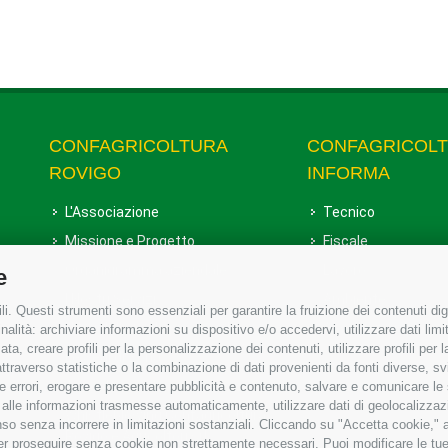
CONFAGRICOLTURA
CONFAGRICOL
ROVIGO
INFORMA
L'Associazione
Tecnico
Missione e Progetto
Fiscale
Organigramma aziendale
Lavoro
e
I Nostri Servizi
Ambiente
i. Questi strumenti sono essenziali per garantire la fruizione dei contenuti dig
Uffici della Sede provinciale
Associazione
alità: archiviare informazioni su dispositivo e/o accedervi, utilizzare dati limita
zata, creare profili per la personalizzazione dei contenuti, utilizzare profili per
Le Sedi di Zona
raverso statistiche o la combinazione di dati provenienti da fonti diverse, svilu
Agricoltori S.r.l.
ere errori, erogare e presentare pubblicità e contenuto, salvare e comunicare le
base alle informazioni trasmesse automaticamente, utilizzare dati di geolocalizzaz
Whistleblowing Confagricoltura
so senza incorrere in limitazioni sostanziali. Cliccando su "Accetta cookie," ac
Rovigo e Agricoltori srl
 per proseguire senza cookie non strettamente necessari. Puoi modificare le t