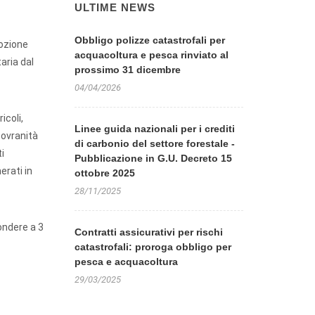
ULTIME NEWS
Obbligo polizze catastrofali per
ozione
acquacoltura e pesca rinviato al
taria dal
prossimo 31 dicembre
04/04/2026
icoli,
Linee guida nazionali per i crediti
 sovranità
di carbonio del settore forestale -
i
Pubblicazione in G.U. Decreto 15
erati in
ottobre 2025
28/11/2025
ondere a 3
Contratti assicurativi per rischi
catastrofali: proroga obbligo per
pesca e acquacoltura
29/03/2025