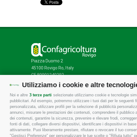
Piazza Duomo 2
45100 Rovigo Ro, Italy
CF 80001240292
Utilizziamo i cookie e altre tecnologi
Noi e altre
3 terze parti
selezionate utilizziamo cookie e tecnologie simil
Mappa del sito
/
Privacy Policy
/
Cookie Policy
pubblicitari. Ad esempio, potremmo utilizzare i tuoi dati per le seguenti fin
personalizzata, utilizzare profili per la selezione di pubblicità personaliz
annunci, misurare le prestazioni dei contenuti, comprendere il pubblico att
dei contenuti, garantire la sicurezza, prevenire e rilevare frodi, corregg
fonti di dati, collegare diversi dispositivi, identificare i dispositivi in 
attivamente. Puoi liberamente prestare, rifiutare o revocare il tuo consen
"Gestisci Preferenze" per personalizzare le tue scelte o "Rifiuta tutto"