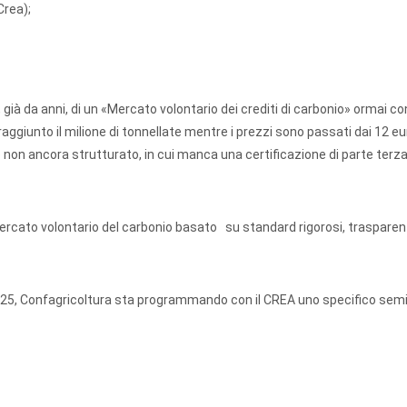
Crea);
, già da anni, di un «Mercato volontario dei crediti di carbonio» ormai c
a raggiunto il milione di tonnellate mentre i prezzi sono passati dai 12 eu
 non ancora strutturato, in cui manca una certificazione di parte terza
rcato volontario del carbonio basato su standard rigorosi, trasparent
 2025, Confagricoltura sta programmando con il CREA uno specifico sem