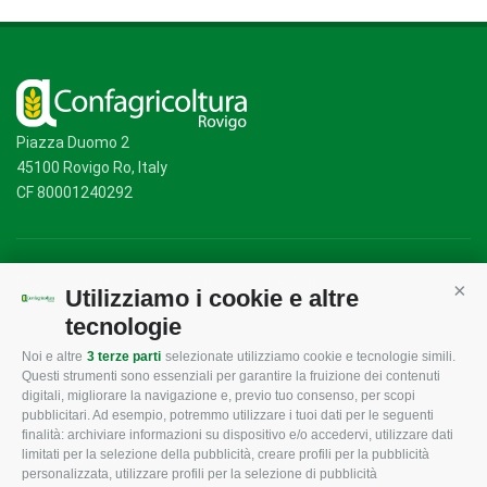
Piazza Duomo 2
45100 Rovigo Ro, Italy
CF 80001240292
Mappa del sito
/
Privacy Policy
/
Cookie Policy
Utilizziamo i cookie e altre
Cont
tecnologie
Noi e altre
3 terze parti
selezionate utilizziamo cookie e tecnologie simili.
CONFAGRICOLTURA
CONFAGRICOLTURA
Questi strumenti sono essenziali per garantire la fruizione dei contenuti
ROVIGO
INFORMA
digitali, migliorare la navigazione e, previo tuo consenso, per scopi
pubblicitari. Ad esempio, potremmo utilizzare i tuoi dati per le seguenti
L'Associazione
Tecnico
finalità: archiviare informazioni su dispositivo e/o accedervi, utilizzare dati
limitati per la selezione della pubblicità, creare profili per la pubblicità
Missione e Progetto
Fiscale
personalizzata, utilizzare profili per la selezione di pubblicità