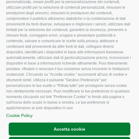
Organigramma aziendale
Lavoro
personalizzata, creare profili per la personalizzazione dei contenuti,
utilizzare profili per la selezione di contenuti personalizzati, misurare le
I Nostri Servizi
Ambiente
prestazioni degli annunci, misurare le prestazioni dei contenuti,
comprendere il pubblico attraverso statistiche o la combinazione di dati
Uffici della Sede
Associazione
provenienti da fonti diverse, sviluppare e migliorare i servizi, utilizzare dati
provinciale
limitati per la selezione dei contenuti, garantire la sicurezza, prevenire e
Le Sedi di Zona
rilevare frodi, correggere errori, erogare e presentare pubblicità e
CONFAGRICOLTURA
contenuto, salvare e comunicare le scelte sulla privacy, abbinare e
Agricoltori S.r.l.
ATTIVA
combinare dati provenienti da altre fonti di dati, collegare diversi
dispositivi, identificare i dispositivi in base alle informazioni trasmesse
Whistleblowing
Notizie in evidenza
automaticamente, utilizzare dati di geolocalizzazione precisi, riconoscere i
Confagricoltura Rovigo e
dispositivi in base a informazioni richieste attivamente. Puoi liberamente
Eventi
Agricoltori srl
prestare, rifiutare o revocare il tuo consenso senza incorrere in limitazioni
Comunicati Stampa
sostanziali. Cliccando su "Accetta cookie," acconsenti all'uso di cookie e
strumenti simili. Utilizza il pulsante "Gestisci Preferenze" per
Video
personalizzare le tue scelte o "Rifiuta tutto" per proseguire senza cookie
non strettamente necessari. Puoi modificare le tue preferenze in qualsiasi
Iscrizione Newsletter
momento cliccando sul link "Preferenze Cookie" in fondo alla pagina o
Newsletter
sull'icona dello scudo in basso a sinistra. Le tue preferenze si
applicheranno al solo dispositivo in uso.
Archivio Periodici
Cookie Policy
Accetta cookie